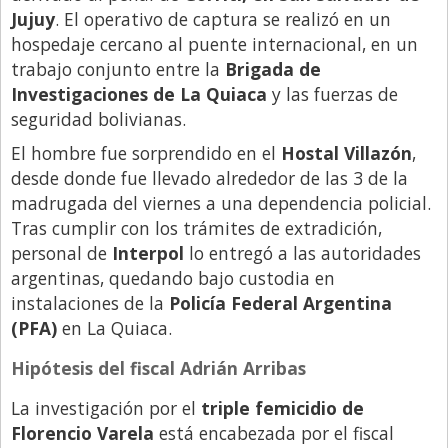
Santa Fe
Jujuy
. El operativo de captura se realizó en un
Show Business
hospedaje cercano al puente internacional, en un
trabajo conjunto entre la
Brigada de
Sociedad
Investigaciones de La Quiaca
y las fuerzas de
Tecnología
seguridad bolivianas.
Tendencias
El hombre fue sorprendido en el
Hostal Villazón
,
desde donde fue llevado alrededor de las 3 de la
Viajes
madrugada del viernes a una dependencia policial.
Tras cumplir con los trámites de extradición,
personal de
Interpol
lo entregó a las autoridades
argentinas, quedando bajo custodia en
instalaciones de la
Policía Federal Argentina
(PFA)
en La Quiaca.
Hipótesis del fiscal Adrián Arribas
La investigación por el
triple femicidio de
Florencio Varela
está encabezada por el fiscal