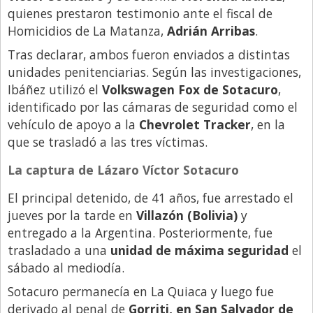
quienes prestaron testimonio ante el fiscal de
Libro de Quejas
Homicidios de La Matanza,
Adrián Arribas
.
Medios
Tras declarar, ambos fueron enviados a distintas
Millonarios
unidades penitenciarias. Según las investigaciones,
Ibáñez utilizó el
Volkswagen Fox de Sotacuro
,
Minuto Lanzamiento
identificado por las cámaras de seguridad como el
Negocios
vehículo de apoyo a la
Chevrolet Tracker
, en la
que se trasladó a las tres víctimas.
Opinion
País
La captura de Lázaro Víctor Sotacuro
Política
El principal detenido, de 41 años, fue arrestado el
jueves por la tarde en
Villazón (Bolivia)
y
Publicidad y Marketing
entregado a la Argentina. Posteriormente, fue
Real Estate y Propiedades
trasladado a una
unidad de máxima seguridad
el
Responsabilidad Social
sábado al mediodía.
Sotacuro permanecía en La Quiaca y luego fue
Salidas
derivado al penal de
Gorriti, en San Salvador de