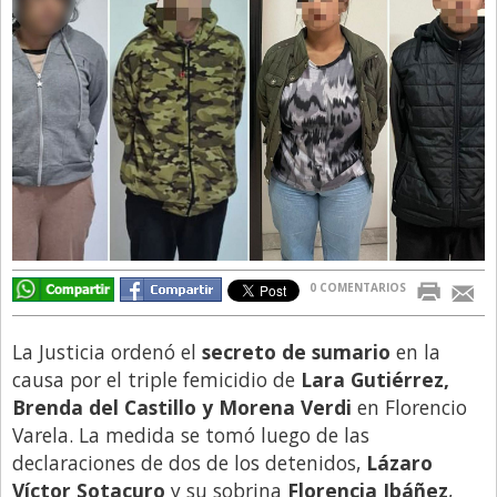
Directivos
Ecología y Ambiente
Economía
El Experto
El Innovador
El Precio Que Yo Ví
Entrevista
0 COMENTARIOS
Entrevista Exclusiva
Finanzas
La Justicia ordenó el
secreto de sumario
en la
Gastronomia
causa por el triple femicidio de
Lara Gutiérrez,
Brenda del Castillo y Morena Verdi
en Florencio
Internacionales
Varela. La medida se tomó luego de las
La Opinión del Director
declaraciones de dos de los detenidos,
Lázaro
Víctor Sotacuro
y su sobrina
Florencia Ibáñez
,
Legales