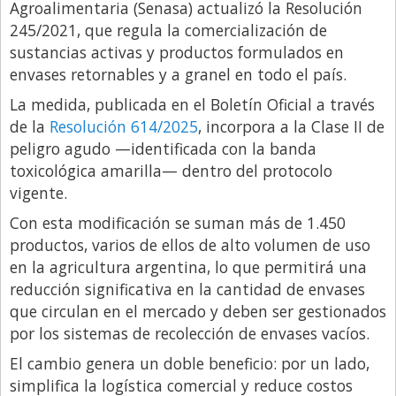
Agroalimentaria (Senasa) actualizó la Resolución
Libro de Quejas
245/2021, que regula la comercialización de
sustancias activas y productos formulados en
Medios
envases retornables y a granel en todo el país.
Millonarios
La medida, publicada en el Boletín Oficial a través
Minuto Lanzamiento
de la
Resolución 614/2025
, incorpora a la Clase II de
peligro agudo —identificada con la banda
Negocios
toxicológica amarilla— dentro del protocolo
Opinion
vigente.
País
Con esta modificación se suman más de 1.450
productos, varios de ellos de alto volumen de uso
Política
en la agricultura argentina, lo que permitirá una
Publicidad y Marketing
reducción significativa en la cantidad de envases
Real Estate y Propiedades
que circulan en el mercado y deben ser gestionados
por los sistemas de recolección de envases vacíos.
Responsabilidad Social
El cambio genera un doble beneficio: por un lado,
Salidas
simplifica la logística comercial y reduce costos