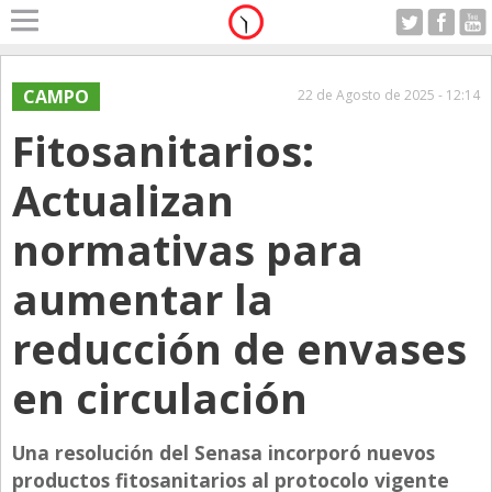
Home
A Motor
CAMPO
22 de Agosto de 2025 - 12:14
Jueves 06.08.2026
Fitosanitarios:
Alerta
Anticipo
Actualizan
Campo
normativas para
Carrera & Emprendedores
aumentar la
Club House
Coleccionistas
reducción de envases
Con Estilo
en circulación
De Bolsillo
Diarios de Argentina
Una resolución del Senasa incorporó nuevos
productos fitosanitarios al protocolo vigente
Diarios del Mundo