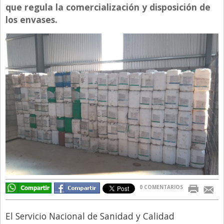
que regula la comercialización y disposición de
Directivos
los envases.
Ecología y Ambiente
Economía
El Experto
El Innovador
El Precio Que Yo Ví
Entrevista
Entrevista Exclusiva
Finanzas
Gastronomia
Internacionales
0 COMENTARIOS
La Opinión del Director
El Servicio Nacional de Sanidad y Calidad
Legales