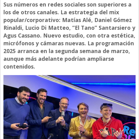
Sus números en redes sociales son superiores a
Directivos
los de otros canales. La estrategia del mix
Ecología y Ambiente
popular/corporativo: Matías Alé, Daniel Gómez
Rinaldi, Lucio Di Matteo, “El Tano” Santarsiero y
Economía
Agus Cassano. Nuevo estudio, con otra estética,
El Experto
micrófonos y cámaras nuevas. La programación
2025 arranca en la segunda semana de marzo,
El Innovador
aunque más adelante podrían ampliarse
El Precio Que Yo Ví
contenidos.
Entrevista
Entrevista Exclusiva
Finanzas
Gastronomia
Internacionales
La Opinión del Director
Legales