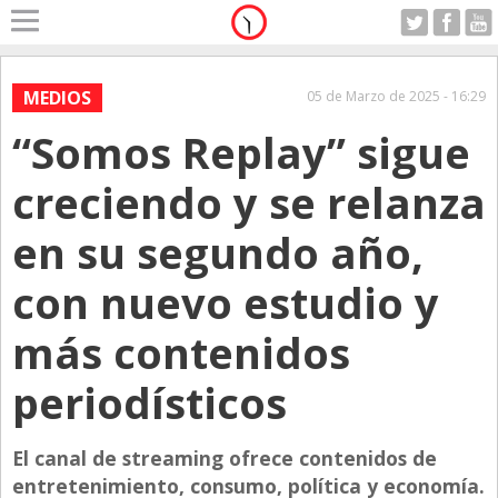
Home
A Motor
MEDIOS
05 de Marzo de 2025 - 16:29
Viernes 07.08.2026
“Somos Replay” sigue
Alerta
Anticipo
creciendo y se relanza
Campo
en su segundo año,
Carrera & Emprendedores
con nuevo estudio y
Club House
Coleccionistas
más contenidos
Con Estilo
periodísticos
De Bolsillo
Diarios de Argentina
El canal de streaming ofrece contenidos de
entretenimiento, consumo, política y economía.
Diarios del Mundo