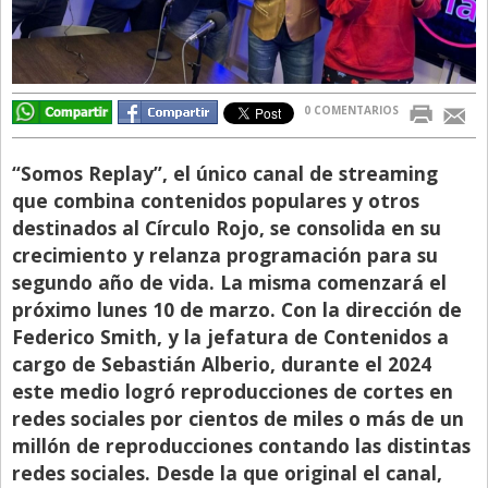
Libro de Quejas
Medios
Millonarios
0 COMENTARIOS
Minuto Lanzamiento
“Somos Replay”, el único canal de streaming
Negocios
que combina contenidos populares y otros
Opinion
destinados al Círculo Rojo, se consolida en su
crecimiento y relanza programación para su
País
segundo año de vida. La misma comenzará el
Política
próximo lunes 10 de marzo. Con la dirección de
Federico Smith, y la jefatura de Contenidos a
Publicidad y Marketing
cargo de Sebastián Alberio, durante el 2024
Real Estate y Propiedades
este medio logró reproducciones de cortes en
Responsabilidad Social
redes sociales por cientos de miles o más de un
millón de reproducciones contando las distintas
Salidas
redes sociales. Desde la que original el canal,