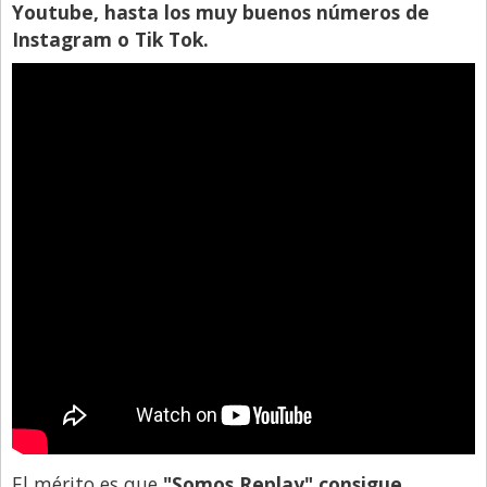
Santa Fe
Youtube, hasta los muy buenos números de
Instagram o Tik Tok.
Show Business
Sociedad
Tecnología
Tendencias
Viajes
El mérito es que
"Somos Replay" consigue