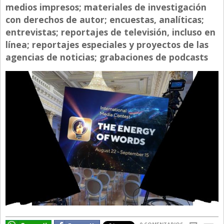
medios impresos; materiales de investigación
Directivos
con derechos de autor; encuestas, analíticas;
Ecología y Ambiente
entrevistas; reportajes de televisión, incluso en
línea; reportajes especiales y proyectos de las
Economía
agencias de noticias; grabaciones de podcasts
El Experto
El Innovador
El Precio Que Yo Ví
Entrevista
Entrevista Exclusiva
Finanzas
Gastronomia
Internacionales
La Opinión del Director
Legales