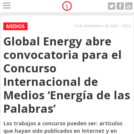
Home
A Motor
MEDIOS
19 de Septiembre de 2022 - 16:53
Jueves 06.08.2026
Global Energy abre
Alerta
Anticipo
convocatoria para el
Campo
Concurso
Carrera & Emprendedores
Internacional de
Club House
Coleccionistas
Medios ‘Energía de las
Con Estilo
Palabras’
De Bolsillo
Diarios de Argentina
Los trabajos a concurso pueden ser: artículos
que hayan sido publicados en Internet y en
Diarios del Mundo