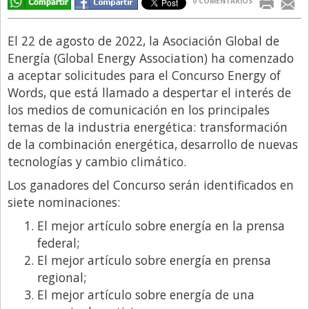
0 COMENTARIOS
Libro de Quejas
El 22 de agosto de 2022, la Asociación Global de
Medios
Energía (Global Energy Association) ha comenzado
Millonarios
a aceptar solicitudes para el Concurso Energy of
Words, que está llamado a despertar el interés de
Minuto Lanzamiento
los medios de comunicación en los principales
Negocios
temas de la industria energética: transformación
Opinion
de la combinación energética, desarrollo de nuevas
tecnologías y cambio climático.
País
Los ganadores del Concurso serán identificados en
Política
siete nominaciones:
Publicidad y Marketing
El mejor artículo sobre energía en la prensa
Real Estate y Propiedades
federal;
El mejor artículo sobre energía en prensa
Responsabilidad Social
regional;
Salidas
El mejor artículo sobre energía de una