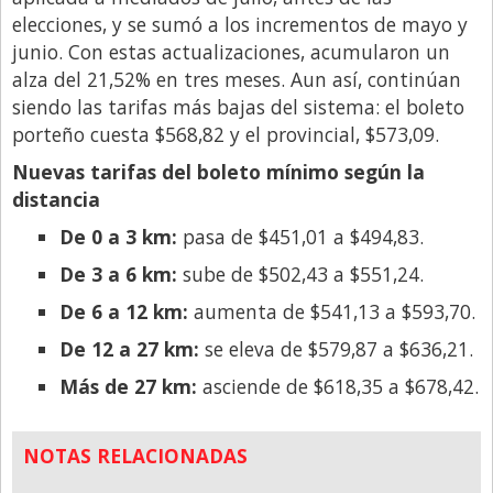
elecciones, y se sumó a los incrementos de mayo y
junio. Con estas actualizaciones, acumularon un
alza del 21,52% en tres meses. Aun así, continúan
siendo las tarifas más bajas del sistema: el boleto
porteño cuesta $568,82 y el provincial, $573,09.
Nuevas tarifas del boleto mínimo según la
distancia
De 0 a 3 km:
pasa de $451,01 a $494,83.
De 3 a 6 km:
sube de $502,43 a $551,24.
De 6 a 12 km:
aumenta de $541,13 a $593,70.
De 12 a 27 km:
se eleva de $579,87 a $636,21.
Más de 27 km:
asciende de $618,35 a $678,42.
NOTAS RELACIONADAS