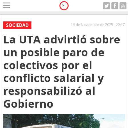
Home
A Motor
SOCIEDAD
19 de Noviembre de 2025 - 22:17
Viernes 07.08.2026
La UTA advirtió sobre
Alerta
Anticipo
un posible paro de
Campo
colectivos por el
Carrera & Emprendedores
conflicto salarial y
Club House
Coleccionistas
responsabilizó al
Con Estilo
Gobierno
De Bolsillo
Diarios de Argentina
Diarios del Mundo