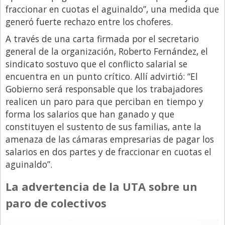
fraccionar en cuotas el aguinaldo”, una medida que
Libro de Quejas
generó fuerte rechazo entre los choferes.
Medios
A través de una carta firmada por el secretario
Millonarios
general de la organización, Roberto Fernández, el
sindicato sostuvo que el conflicto salarial se
Minuto Lanzamiento
encuentra en un punto crítico. Allí advirtió: “El
Negocios
Gobierno será responsable que los trabajadores
realicen un paro para que perciban en tiempo y
Opinion
forma los salarios que han ganado y que
País
constituyen el sustento de sus familias, ante la
Política
amenaza de las cámaras empresarias de pagar los
salarios en dos partes y de fraccionar en cuotas el
Publicidad y Marketing
aguinaldo”.
Real Estate y Propiedades
La advertencia de la UTA sobre un
Responsabilidad Social
paro de colectivos
Salidas