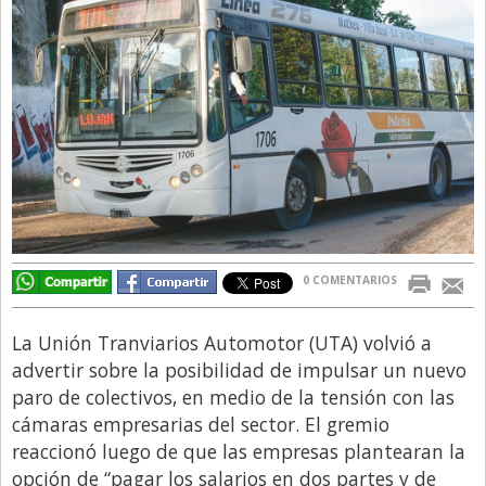
Directivos
Ecología y Ambiente
Economía
El Experto
El Innovador
El Precio Que Yo Ví
Entrevista
0 COMENTARIOS
Entrevista Exclusiva
Finanzas
La Unión Tranviarios Automotor (UTA) volvió a
Gastronomia
advertir sobre la posibilidad de impulsar un nuevo
paro de colectivos, en medio de la tensión con las
Internacionales
cámaras empresarias del sector. El gremio
La Opinión del Director
reaccionó luego de que las empresas plantearan la
opción de “pagar los salarios en dos partes y de
Legales