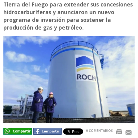
Tierra del Fuego para extender sus concesiones
Directivos
hidrocarburíferas y anunciaron un nuevo
Ecología y Ambiente
programa de inversión para sostener la
producción de gas y petróleo.
Economía
El Experto
El Innovador
El Precio Que Yo Ví
Entrevista
Entrevista Exclusiva
Finanzas
Gastronomia
Internacionales
La Opinión del Director
0 COMENTARIOS
Legales