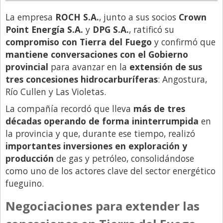
Libro de Quejas
La empresa
ROCH S.A.
, junto a sus socios
Crown
Point Energía S.A.
y
DPG S.A.
, ratificó su
Medios
compromiso con Tierra del Fuego
y confirmó que
Millonarios
mantiene conversaciones con el Gobierno
provincial
para avanzar en la
extensión de sus
Minuto Lanzamiento
tres concesiones hidrocarburíferas
: Angostura,
Negocios
Río Cullen y Las Violetas.
Opinion
La compañía recordó que lleva
más de tres
País
décadas operando de forma ininterrumpida
en
la provincia y que, durante ese tiempo, realizó
Política
importantes inversiones en exploración y
Publicidad y Marketing
producción
de gas y petróleo, consolidándose
como uno de los actores clave del sector energético
Real Estate y Propiedades
fueguino.
Responsabilidad Social
Negociaciones para extender las
Salidas