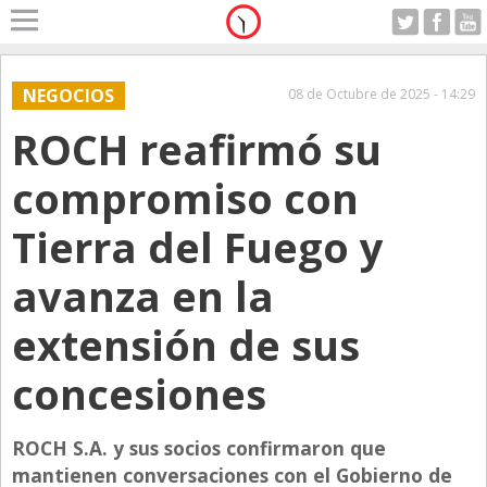
Home
A Motor
NEGOCIOS
08 de Octubre de 2025 - 14:29
Jueves 06.08.2026
ROCH reafirmó su
Alerta
Anticipo
compromiso con
Campo
Tierra del Fuego y
Carrera & Emprendedores
avanza en la
Club House
Coleccionistas
extensión de sus
Con Estilo
concesiones
De Bolsillo
Diarios de Argentina
ROCH S.A. y sus socios confirmaron que
mantienen conversaciones con el Gobierno de
Diarios del Mundo