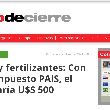
egocios
Campo
Finanzas
Internacionales
País
Vi
02 de Septiembre de 2024 - 08:31
 fertilizantes: Con
mpuesto PAIS, el
ría U$S 500