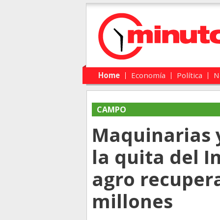
Main menu
Skip to primary content
Skip to secondary content
Home
Economía
Política
N
CAMPO
Maquinarias y
la quita del I
agro recupera
millones