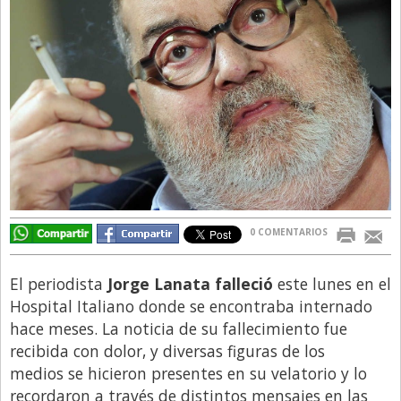
Directivos
Ecología y Ambiente
Economía
El Experto
El Innovador
El Precio Que Yo Ví
Entrevista
0 COMENTARIOS
Entrevista Exclusiva
Finanzas
El periodista
Jorge Lanata falleció
este lunes en el
Gastronomia
Hospital Italiano donde se encontraba internado
hace meses. La noticia de su fallecimiento fue
Internacionales
recibida con dolor, y diversas figuras de los
La Opinión del Director
medios se hicieron presentes en su velatorio y lo
recordaron a través de distintos mensajes en las
Legales