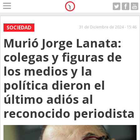
Home
A Motor
SOCIEDAD
31 de Diciembre de 2024 - 15:46
Viernes 07.08.2026
Murió Jorge Lanata:
Alerta
Anticipo
colegas y figuras de
Campo
los medios y la
Carrera & Emprendedores
política dieron el
Club House
Coleccionistas
último adiós al
Con Estilo
reconocido periodista
De Bolsillo
Diarios de Argentina
Diarios del Mundo