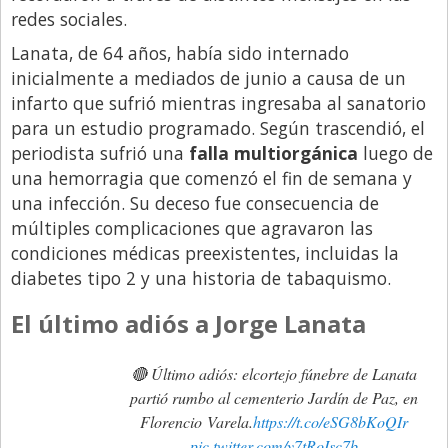
redes sociales.
Libro de Quejas
Lanata, de 64 años, había sido internado
Medios
inicialmente a mediados de junio a causa de un
Millonarios
infarto que sufrió mientras ingresaba al sanatorio
para un estudio programado. Según trascendió, el
Minuto Lanzamiento
periodista sufrió una
falla multiorgánica
luego de
Negocios
una hemorragia que comenzó el fin de semana y
una infección. Su deceso fue consecuencia de
Opinion
múltiples complicaciones que agravaron las
País
condiciones médicas preexistentes, incluidas la
Política
diabetes tipo 2 y una historia de tabaquismo.
Publicidad y Marketing
El último adiós a Jorge Lanata
Real Estate y Propiedades
🔴 Último adiós: elcortejo fúnebre de Lanata
Responsabilidad Social
partió rumbo al cementerio Jardín de Paz, en
Salidas
Florencio Varela.
https://t.co/eSG8bKoQIr
pic.twitter.com/y7tRoIsc7b