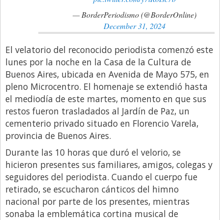
Santa Fe
— BorderPeriodismo (@BorderOnline)
Show Business
December 31, 2024
Sociedad
El velatorio del reconocido periodista comenzó este
Tecnología
lunes por la noche en la Casa de la Cultura de
Tendencias
Buenos Aires, ubicada en Avenida de Mayo 575, en
pleno Microcentro. El homenaje se extendió hasta
Viajes
el mediodía de este martes, momento en que sus
restos fueron trasladados al Jardín de Paz, un
cementerio privado situado en Florencio Varela,
provincia de Buenos Aires.
Durante las 10 horas que duró el velorio, se
hicieron presentes sus familiares, amigos, colegas y
seguidores del periodista. Cuando el cuerpo fue
retirado, se escucharon cánticos del himno
nacional por parte de los presentes, mientras
sonaba la emblemática cortina musical de