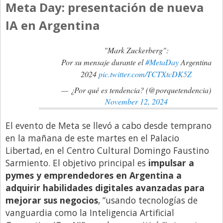
Santa Fe
Meta Day: presentación de nueva
Show Business
IA en Argentina
Sociedad
"Mark Zuckerberg":
Tecnología
Por su mensaje durante el
#MetaDay
Argentina
Tendencias
2024
pic.twitter.com/TCTXtcDK5Z
Viajes
— ¿Por qué es tendencia? (@porquetendencia)
November 12, 2024
El evento de Meta se llevó a cabo desde temprano
en la mañana de este martes en el Palacio
Libertad, en el Centro Cultural Domingo Faustino
Sarmiento. El objetivo principal es
impulsar a
pymes y emprendedores en Argentina a
adquirir habilidades digitales avanzadas para
mejorar sus negocios
, “usando tecnologías de
vanguardia como la Inteligencia Artificial