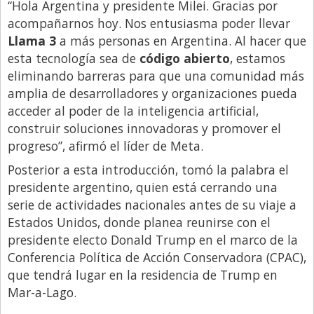
“Hola Argentina y presidente Milei. Gracias por
Libro de Quejas
acompañarnos hoy. Nos entusiasma poder llevar
Llama 3
a más personas en Argentina. Al hacer que
Medios
esta tecnología sea de
código abierto
, estamos
Millonarios
eliminando barreras para que una comunidad más
amplia de desarrolladores y organizaciones pueda
Minuto Lanzamiento
acceder al poder de la inteligencia artificial,
Negocios
construir soluciones innovadoras y promover el
Opinion
progreso”, afirmó el líder de Meta.
Posterior a esta introducción, tomó la palabra el
País
presidente argentino, quien está cerrando una
Política
serie de actividades nacionales antes de su viaje a
Publicidad y Marketing
Estados Unidos, donde planea reunirse con el
presidente electo Donald Trump en el marco de la
Real Estate y Propiedades
Conferencia Política de Acción Conservadora (CPAC),
Responsabilidad Social
que tendrá lugar en la residencia de Trump en
Mar-a-Lago.
Salidas