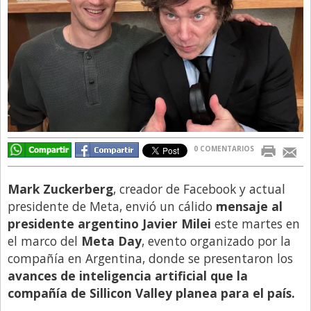
Directivos
Ecología y Ambiente
Economía
El Experto
El Innovador
El Precio Que Yo Ví
0 COMENTARIOS
Entrevista
Entrevista Exclusiva
Mark Zuckerberg
, creador de Facebook y actual
presidente de Meta, envió un cálido
mensaje al
Finanzas
presidente argentino Javier Milei
este martes en
Gastronomia
el marco del
Meta Day
, evento organizado por la
compañía en Argentina, donde se presentaron los
Internacionales
avances de inteligencia artificial que la
La Opinión del Director
compañía de Sillicon Valley planea para el país.
Legales