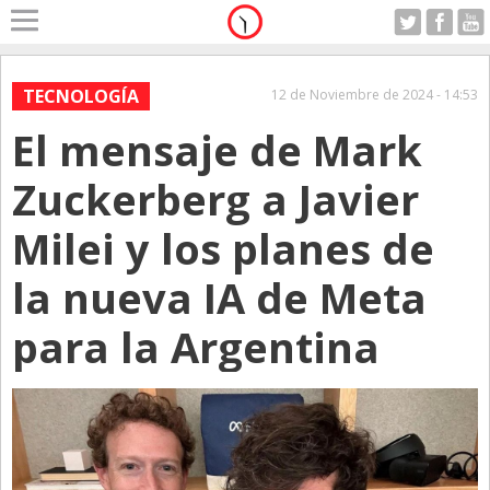
Home
A Motor
TECNOLOGÍA
12 de Noviembre de 2024 - 14:53
Domingo 09.08.2026
El mensaje de Mark
Alerta
Anticipo
Zuckerberg a Javier
Campo
Milei y los planes de
Carrera & Emprendedores
la nueva IA de Meta
Club House
Coleccionistas
para la Argentina
Con Estilo
De Bolsillo
Diarios de Argentina
Diarios del Mundo