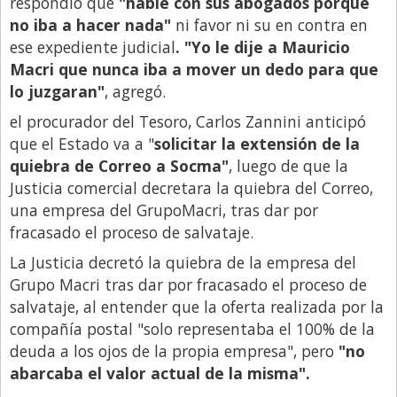
respondió que
"hable con sus abogados porque
no iba a hacer nada"
ni favor ni su en contra en
Libro de Quejas
ese expediente judicial
. "Yo le dije a Mauricio
Medios
Macri que nunca iba a mover un dedo para que
Millonarios
lo juzgaran"
, agregó.
Minuto Lanzamiento
el procurador del Tesoro, Carlos Zannini anticipó
que el Estado va a "
solicitar la extensión de la
Negocios
quiebra de Correo a Socma"
, luego de que la
Opinion
Justicia comercial decretara la quiebra del Correo,
una empresa del GrupoMacri, tras dar por
País
fracasado el proceso de salvataje.
Política
La Justicia decretó la quiebra de la empresa del
Publicidad y Marketing
Grupo Macri tras dar por fracasado el proceso de
salvataje, al entender que la oferta realizada por la
Real Estate y Propiedades
compañía postal "solo representaba el 100% de la
Responsabilidad Social
deuda a los ojos de la propia empresa", pero
"no
Salidas
abarcaba el valor actual de la misma".