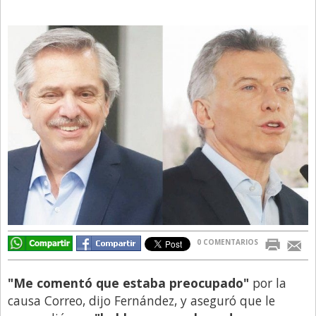
Directivos
Ecología y Ambiente
Economía
El Experto
El Innovador
El Precio Que Yo Ví
Entrevista
Entrevista Exclusiva
Finanzas
Gastronomia
0 COMENTARIOS
Internacionales
"Me comentó que estaba preocupado"
por la
La Opinión del Director
causa Correo, dijo Fernández, y aseguró que le
Legales