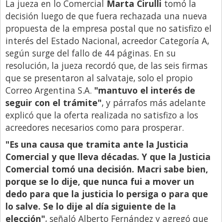
Santa Fe
La jueza en lo Comercial
Marta Cirulli
tomó la
decisión luego de que fuera rechazada una nueva
Show Business
propuesta de la empresa postal que no satisfizo el
Sociedad
interés del Estado Nacional, acreedor Categoría A,
según surge del fallo de 44 páginas. En su
Tecnología
resolución, la jueza recordó que, de las seis firmas
Tendencias
que se presentaron al salvataje, solo el propio
Viajes
Correo Argentina S.A.
"mantuvo el interés de
seguir con el trámite"
, y párrafos más adelante
explicó que la oferta realizada no satisfizo a los
acreedores necesarios como para prosperar.
"Es una causa que tramita ante la Justicia
Comercial y que lleva décadas. Y que la Justicia
Comercial tomó una decisión. Macri sabe bien,
porque se lo dije, que nunca fui a mover un
dedo para que la justicia lo persiga o para que
lo salve. Se lo dije al día siguiente de la
elección"
, señaló Alberto Fernández y agregó que