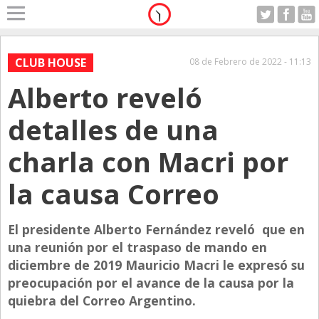
Home
A Motor
CLUB HOUSE
08 de Febrero de 2022 - 11:13
Lunes 10.08.2026
Alberto reveló
Alerta
Anticipo
detalles de una
Campo
charla con Macri por
Carrera & Emprendedores
la causa Correo
Club House
Coleccionistas
El presidente Alberto Fernández reveló que en
Con Estilo
una reunión por el traspaso de mando en
De Bolsillo
diciembre de 2019 Mauricio Macri le expresó su
preocupación por el avance de la causa por la
Diarios de Argentina
quiebra del Correo Argentino.
Diarios del Mundo