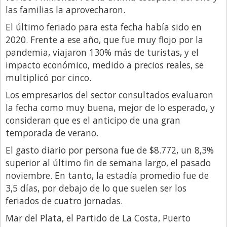
las familias la aprovecharon.
Libro de Quejas
El último feriado para esta fecha había sido en
Medios
2020. Frente a ese año, que fue muy flojo por la
Millonarios
pandemia, viajaron 130% más de turistas, y el
impacto económico, medido a precios reales, se
Minuto Lanzamiento
multiplicó por cinco.
Negocios
Los empresarios del sector consultados evaluaron
Opinion
la fecha como muy buena, mejor de lo esperado, y
consideran que es el anticipo de una gran
País
temporada de verano.
Política
El gasto diario por persona fue de $8.772, un 8,3%
Publicidad y Marketing
superior al último fin de semana largo, el pasado
noviembre. En tanto, la estadía promedio fue de
Real Estate y Propiedades
3,5 días, por debajo de lo que suelen ser los
Responsabilidad Social
feriados de cuatro jornadas.
Salidas
Mar del Plata, el Partido de La Costa, Puerto