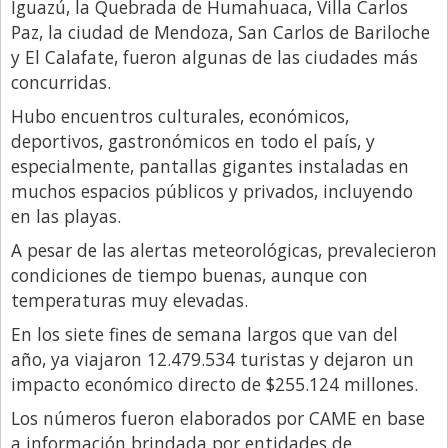
Santa Fe
Iguazú, la Quebrada de Humahuaca, Villa Carlos
Paz, la ciudad de Mendoza, San Carlos de Bariloche
Show Business
y El Calafate, fueron algunas de las ciudades más
Sociedad
concurridas.
Tecnología
Hubo encuentros culturales, económicos,
deportivos, gastronómicos en todo el país, y
Tendencias
especialmente, pantallas gigantes instaladas en
Viajes
muchos espacios públicos y privados, incluyendo
en las playas.
A pesar de las alertas meteorológicas, prevalecieron
condiciones de tiempo buenas, aunque con
temperaturas muy elevadas.
En los siete fines de semana largos que van del
año, ya viajaron 12.479.534 turistas y dejaron un
impacto económico directo de $255.124 millones.
Los números fueron elaborados por CAME en base
a información brindada por entidades de