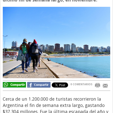
Directivos
Ecología y Ambiente
Economía
El Experto
El Innovador
El Precio Que Yo Ví
Entrevista
Entrevista Exclusiva
Finanzas
0 COMENTARIOS
Gastronomia
Internacionales
Cerca de un 1.200.000 de turistas recorrieron la
La Opinión del Director
Argentina el fin de semana extra largo, gastando
$37.304 millones. Fue la última escapada del año y
Legales