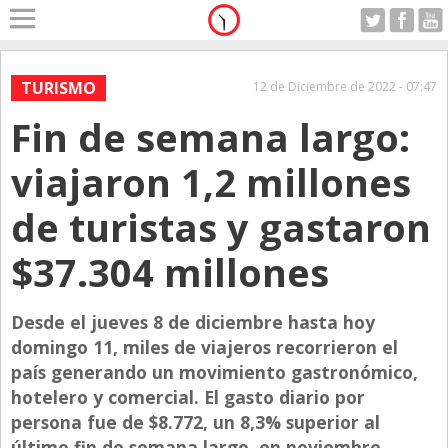
Home
A Motor
TURISMO
12 de Diciembre de 2022 - 07:47
Viernes 07.08.2026
Fin de semana largo:
Alerta
Anticipo
viajaron 1,2 millones
Campo
de turistas y gastaron
Carrera & Emprendedores
$37.304 millones
Club House
Coleccionistas
Desde el jueves 8 de diciembre hasta hoy
Con Estilo
domingo 11, miles de viajeros recorrieron el
De Bolsillo
país generando un movimiento gastronómico,
hotelero y comercial. El gasto diario por
Diarios de Argentina
persona fue de $8.772, un 8,3% superior al
Diarios del Mundo
último fin de semana largo, en noviembre.