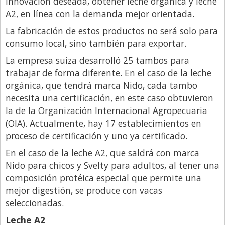
innovación deseada, obtener leche orgánica y leche
Santa Fe
A2, en línea con la demanda mejor orientada.
Show Business
La fabricación de estos productos no será solo para
Sociedad
consumo local, sino también para exportar.
Tecnología
La empresa suiza desarrolló 25 tambos para
Tendencias
trabajar de forma diferente. En el caso de la leche
orgánica, que tendrá marca Nido, cada tambo
Viajes
necesita una certificación, en este caso obtuvieron
la de la Organización Internacional Agropecuaria
(OIA). Actualmente, hay 17 establecimientos en
proceso de certificación y uno ya certificado.
En el caso de la leche A2, que saldrá con marca
Nido para chicos y Svelty para adultos, al tener una
composición protéica especial que permite una
mejor digestión, se produce con vacas
seleccionadas.
Leche A2