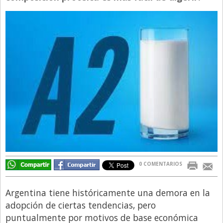
Directivos
Ecología y Ambiente
Economía
El Experto
El Innovador
El Precio Que Yo Ví
Entrevista
Entrevista Exclusiva
Finanzas
0 COMENTARIOS
Gastronomia
Internacionales
Argentina tiene históricamente una demora en la
La Opinión del Director
adopción de ciertas tendencias, pero
puntualmente por motivos de base económica
Legales