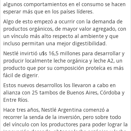
algunos comportamientos en el consumo se hacen
Libro de Quejas
esperar más que en los países líderes.
Medios
Algo de esto empezó a ocurrir con la demanda de
productos orgánicos, de mayor valor agregado, con
Millonarios
un vínculo más alto respecto al ambiente y que
Minuto Lanzamiento
incluso permitan una mejor digestibilidad.
Negocios
Nestlé invirtió u$s 16,5 millones para desarrollar y
producir localmente leche orgánica y leche A2, un
Opinion
producto que por su composición proteíca es más
País
fácil de digerir.
Política
Estos nuevos desarrollos los llevaron a cabo en
Publicidad y Marketing
alianza con 25 tambos de Buenos Aires, Córdoba y
Entre Ríos.
Real Estate y Propiedades
Hace tres años, Nestlé Argentina comenzó a
Responsabilidad Social
recorrer la senda de la inversión, pero sobre todo
Salidas
del vínculo con los productores para poder lograr la