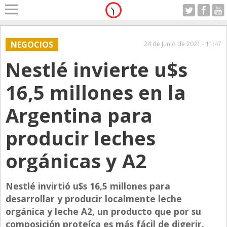
Home
A Motor
NEGOCIOS
24 de Junio de 2021 - 11:47
Jueves 06.08.2026
Nestlé invierte u$s
Alerta
Anticipo
16,5 millones en la
Campo
Argentina para
Carrera & Emprendedores
producir leches
Club House
Coleccionistas
orgánicas y A2
Con Estilo
Nestlé invirtió u$s 16,5 millones para
De Bolsillo
desarrollar y producir localmente leche
Diarios de Argentina
orgánica y leche A2, un producto que por su
Diarios del Mundo
composición proteíca es más fácil de digerir.