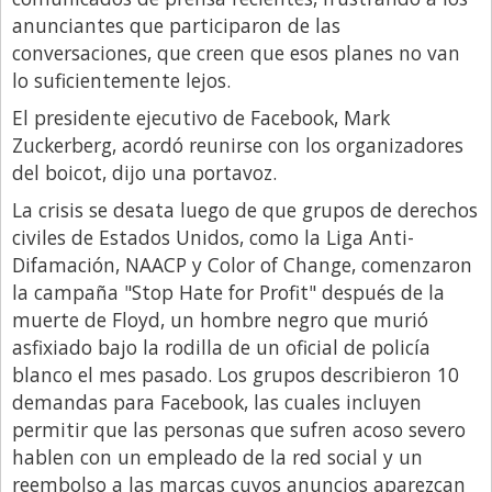
Santa Fe
anunciantes que participaron de las
Show Business
conversaciones, que creen que esos planes no van
lo suficientemente lejos.
Sociedad
El presidente ejecutivo de Facebook, Mark
Tecnología
Zuckerberg, acordó reunirse con los organizadores
Tendencias
del boicot, dijo una portavoz.
Viajes
La crisis se desata luego de que grupos de derechos
civiles de Estados Unidos, como la Liga Anti-
Difamación, NAACP y Color of Change, comenzaron
la campaña "Stop Hate for Profit" después de la
muerte de Floyd, un hombre negro que murió
asfixiado bajo la rodilla de un oficial de policía
blanco el mes pasado. Los grupos describieron 10
demandas para Facebook, las cuales incluyen
permitir que las personas que sufren acoso severo
hablen con un empleado de la red social y un
reembolso a las marcas cuyos anuncios aparezcan