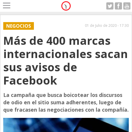
Home
A Motor
NEGOCIOS
01 de Julio de 2020 - 17:30
Lunes 10.08.2026
Más de 400 marcas
Alerta
Anticipo
internacionales sacan
Campo
sus avisos de
Carrera & Emprendedores
Facebook
Club House
Coleccionistas
La campaña que busca boicotear los discursos
Con Estilo
de odio en el sitio suma adherentes, luego de
De Bolsillo
que fracasen las negociaciones con la compañía.
Diarios de Argentina
Diarios del Mundo