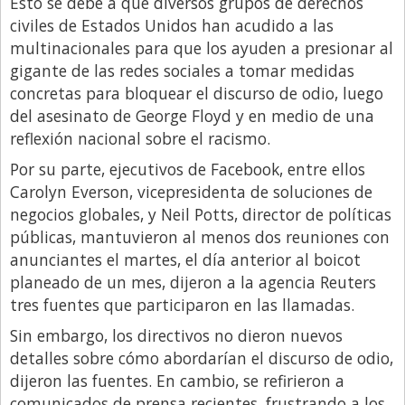
Esto se debe a que diversos grupos de derechos
civiles de Estados Unidos han acudido a las
Libro de Quejas
multinacionales para que los ayuden a presionar al
Medios
gigante de las redes sociales a tomar medidas
Millonarios
concretas para bloquear el discurso de odio, luego
del asesinato de George Floyd y en medio de una
Minuto Lanzamiento
reflexión nacional sobre el racismo.
Negocios
Por su parte, ejecutivos de Facebook, entre ellos
Opinion
Carolyn Everson, vicepresidenta de soluciones de
negocios globales, y Neil Potts, director de políticas
País
públicas, mantuvieron al menos dos reuniones con
Política
anunciantes el martes, el día anterior al boicot
planeado de un mes, dijeron a la agencia Reuters
Publicidad y Marketing
tres fuentes que participaron en las llamadas.
Real Estate y Propiedades
Sin embargo, los directivos no dieron nuevos
Responsabilidad Social
detalles sobre cómo abordarían el discurso de odio,
Salidas
dijeron las fuentes. En cambio, se refirieron a
comunicados de prensa recientes, frustrando a los