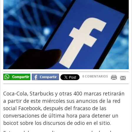
Directivos
Ecología y Ambiente
Economía
El Experto
El Innovador
El Precio Que Yo Ví
Entrevista
0 COMENTARIOS
Entrevista Exclusiva
Finanzas
Coca-Cola, Starbucks y otras 400 marcas retirarán
Gastronomia
a partir de este miércoles sus anuncios de la red
social Facebook, después del fracaso de las
Internacionales
conversaciones de última hora para detener un
La Opinión del Director
boicot sobre los discursos de odio en el sitio.
Legales