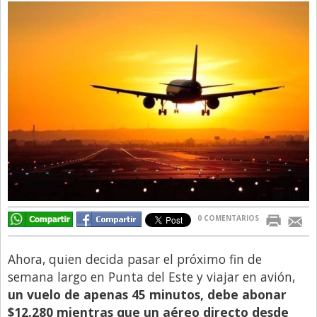
Directivos
Ecología y Ambiente
Economía
El Experto
El Innovador
El Precio Que Yo Ví
Entrevista
Entrevista Exclusiva
Finanzas
0 COMENTARIOS
Gastronomia
Ahora, quien decida pasar el próximo fin de
Internacionales
semana largo en Punta del Este y viajar en avión,
La Opinión del Director
un vuelo de apenas 45 minutos, debe abonar
$12.280 mientras que un aéreo directo desde
Legales