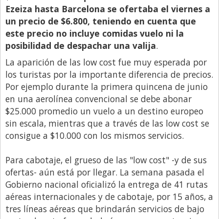
Ezeiza hasta Barcelona se ofertaba el viernes a
Libro de Quejas
un precio de $6.800, teniendo en cuenta que
Medios
este precio no incluye comidas vuelo ni la
posibilidad de despachar una valija
.
Millonarios
La aparición de las low cost fue muy esperada por
Minuto Lanzamiento
los turistas por la importante diferencia de precios.
Negocios
Por ejemplo durante la primera quincena de junio
en una aerolínea convencional se debe abonar
Opinion
$25.000 promedio un vuelo a un destino europeo
País
sin escala, mientras que a través de las low cost se
Política
consigue a $10.000 con los mismos servicios.
Publicidad y Marketing
Para cabotaje, el grueso de las "low cost" -y de sus
Real Estate y Propiedades
ofertas- aún está por llegar. La semana pasada el
Gobierno nacional oficializó la entrega de 41 rutas
Responsabilidad Social
aéreas internacionales y de cabotaje, por 15 años, a
Salidas
tres líneas aéreas que brindarán servicios de bajo