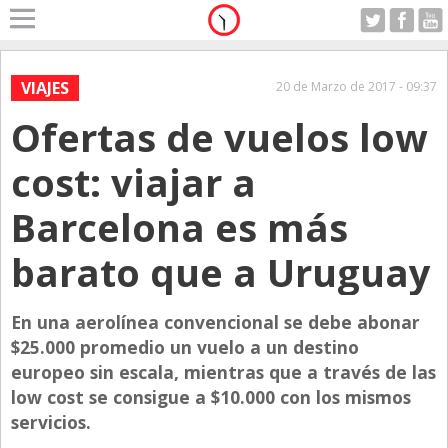
Home
A Motor
VIAJES
20 de Marzo de 2017 - 09:37
Sabado 08.08.2026
Ofertas de vuelos low
Alerta
Anticipo
cost: viajar a
Campo
Barcelona es más
Carrera & Emprendedores
barato que a Uruguay
Club House
Coleccionistas
En una aerolínea convencional se debe abonar
Con Estilo
$25.000 promedio un vuelo a un destino
De Bolsillo
europeo sin escala, mientras que a través de las
low cost se consigue a $10.000 con los mismos
Diarios de Argentina
servicios.
Diarios del Mundo