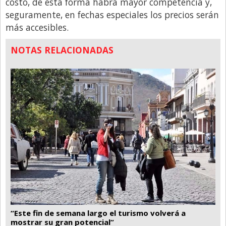
Santa Fe
costo, de esta forma habrá mayor competencia y,
seguramente, en fechas especiales los precios serán
Show Business
más accesibles.
Sociedad
NOTAS RELACIONADAS
Tecnología
Tendencias
Viajes
“Este fin de semana largo el turismo volverá a
mostrar su gran potencial”