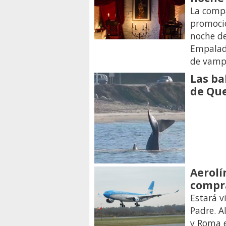
La compa
promoció
noche de
Empalado
de vamp
Las ba
de Qu
Aerolí
compra
Estará v
Padre. A
y Roma e