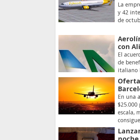
La empre
y 42 int
de octub
Aerolí
con Al
El acuer
de benef
italiano 
Oferta
Barcel
En una a
$25.000 
escala, 
consigue
Lanza
noche 