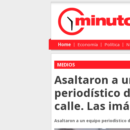
Main menu
Skip to primary content
Skip to secondary content
Home
Economía
Política
N
MEDIOS
Asaltaron a 
periodístico 
calle. Las im
Asaltaron a un equipo periodístico d