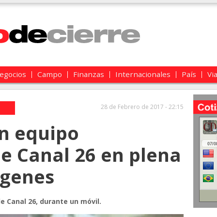
egocios
Campo
Finanzas
Internacionales
País
Vi
28 de Febrero de 2017 - 22:15
un equipo
de Canal 26 en plena
ágenes
e Canal 26, durante un móvil.