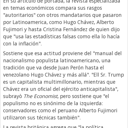
En su artículo de portada, la revista especializada
en temas económicos compara sus rasgos
Libro de Quejas
"autoritarios" con otros mandatarios que pasaron
Medios
por Latinoamerica, como Hugo Chávez, Alberto
Millonarios
Fujimori y hasta Cristina Fernández de quien dijo
que "usa las estadísticas falsas como ella lo hacía
Minuto Lanzamiento
con la inflación".
Negocios
Sostiene que esa actitud proviene del "manual del
Opinion
nacionalismo populista latinoamericano, una
tradición que va desde Juan Perón hasta el
País
venezolano Hugo Chávez y más allá". "Ell Sr. Trump
Política
es un capitalista multimillonario, mientras que
Chávez era un oficial del ejército anticapitalista",
Publicidad y Marketing
subrayò
The Economist
, pero sostiene que "el
Real Estate y Propiedades
populismo no es sinónimo de la izquierda:
Responsabilidad Social
conservadores como el peruano Alberto Fujimori
utilizaron sus técnicas también".
Salidas
La revista británica agrega que "la política