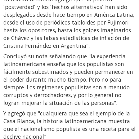
Santa Fe
´postverdad´ y los ´hechos alternativos´ han sido
Show Business
desplegados desde hace tiempo en América Latina,
desde el uso de periódicos tabloides por Fujimori
Sociedad
hasta los opositores, hasta los golpes imaginarios
Tecnología
de Chávez y las falsas estadísticas de inflación de
Tendencias
Cristina Fernández en Argentina".
Viajes
Concluyó su nota señalando que "la experiencia
latinoamericana enseña que los populistas son
fácilmente subestimados y pueden permanecer en
el poder durante mucho tiempo. Pero no para
siempre. Los regímenes populistas son a menudo
corruptos y derrochadores, y por lo general no
logran mejorar la situación de las personas".
Y agregó que "cualquiera que sea el ejemplo de la
Casa Blanca, la historia latinoamericana muestra
que el nacionalismo populista es una receta para el
declive nacional"