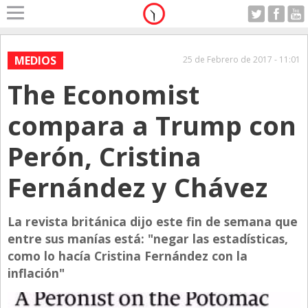
Home
A Motor
MEDIOS
25 de Febrero de 2017 - 11:01
Jueves 06.08.2026
The Economist
Alerta
Anticipo
compara a Trump con
Campo
Perón, Cristina
Carrera & Emprendedores
Fernández y Chávez
Club House
Coleccionistas
La revista británica dijo este fin de semana que
Con Estilo
entre sus manías está: "negar las estadísticas,
De Bolsillo
como lo hacía Cristina Fernández con la
inflación"
Diarios de Argentina
Diarios del Mundo