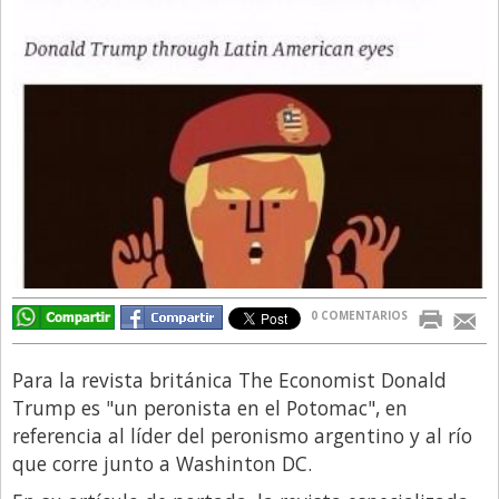
Directivos
Ecología y Ambiente
Economía
El Experto
El Innovador
El Precio Que Yo Ví
Entrevista
Entrevista Exclusiva
0 COMENTARIOS
Finanzas
Gastronomia
Para la revista británica The Economist Donald
Trump es "un peronista en el Potomac", en
Internacionales
referencia al líder del peronismo argentino y al río
La Opinión del Director
que corre junto a Washinton DC.
Legales