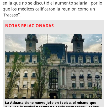
Santa Fe
en la que no se discutió el aumento salarial, por lo
que los médicos calificaron la reunión como un
Show Business
“fracaso”.
Sociedad
NOTAS RELACIONADAS
Tecnología
Tendencias
Viajes
La Aduana tiene nuevo jefe en Ezeiza, el mismo que
dijo “no lo revisé porque no tenía sospechas”, sobre