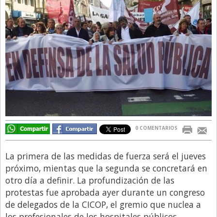
Directivos
Ecología y Ambiente
Economía
El Experto
El Innovador
El Precio Que Yo Ví
Entrevista
0 COMENTARIOS
Entrevista Exclusiva
Finanzas
La primera de las medidas de fuerza será el jueves
Gastronomia
próximo, mientas que la segunda se concretará en
otro día a definir. La profundización de las
Internacionales
protestas fue aprobada ayer durante un congreso
La Opinión del Director
de delegados de la CICOP, el gremio que nuclea a
Legales
los profesionales de los hospitales públicos