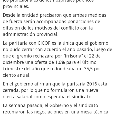
provinciales.
Libro de Quejas
Desde la entidad precisaron que ambas medidas
Medios
de fuerza serán acompañadas por acciones de
Millonarios
difusión de los motivos del conflicto con la
administración provincial.
Minuto Lanzamiento
La paritaria con CICOP es la única que el gobierno
Negocios
no pudo cerrar con acuerdo el año pasado, luego de
Opinion
que el gremio rechazara por “irrisoria” el 22 de
diciembre una oferta de 1,6% para el último
País
trimestre del año que redondeaba un 35,5 por
Política
ciento anual.
Publicidad y Marketing
En el gobierno afirman que la paritaria 2016 está
Real Estate y Propiedades
cerrada, por lo que no formularon una nueva
oferta salarial como esperaba el sindicato.
Responsabilidad Social
La semana pasada, el Gobierno y el sindicato
Salidas
retomaron las negociaciones en una mesa técnica