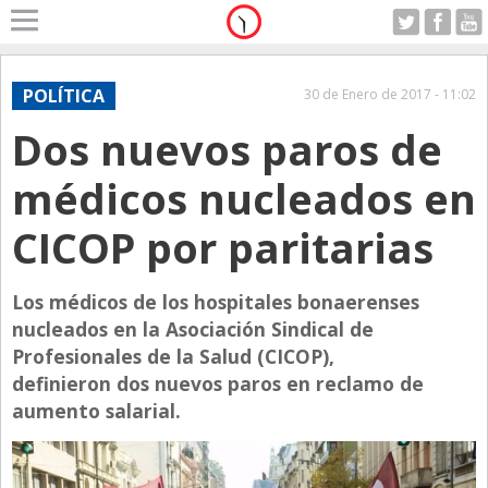
Home
A Motor
POLÍTICA
30 de Enero de 2017 - 11:02
Jueves 06.08.2026
Dos nuevos paros de
Alerta
Anticipo
médicos nucleados en
Campo
CICOP por paritarias
Carrera & Emprendedores
Club House
Los médicos de los hospitales bonaerenses
Coleccionistas
nucleados en la Asociación Sindical de
Profesionales de la Salud (CICOP),
Con Estilo
definieron dos nuevos paros en reclamo de
De Bolsillo
aumento salarial.
Diarios de Argentina
Diarios del Mundo