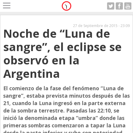
Home
A Motor
27 de Septiembre de 2015 - 23:09
Noche de “Luna de
Domingo 09.08.2026
Alerta
sangre”, el eclipse se
Anticipo
observó en la
Campo
Carrera & Emprendedores
Argentina
Club House
El comienzo de la fase del fenómeno “Luna de
Coleccionistas
sangre”, estaba prevista minutos después de las
Con Estilo
21, cuando la Luna ingresó en la parte externa
De Bolsillo
de la sombra terrestre. Pasadas las 22:10, se
inició la denominada etapa “umbra” donde las
Diarios de Argentina
primeras sombras comenzaron a tapar la Luna
Diarios del Mundo
desde la parte inferior y sube con notoriedad