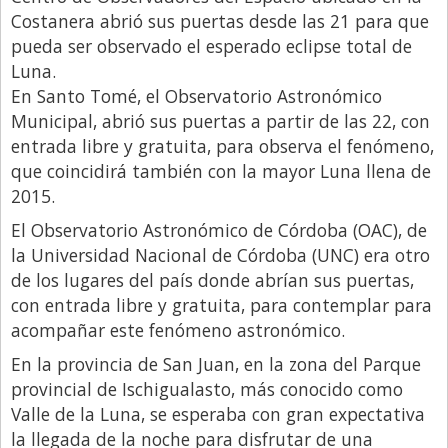
Costanera abrió sus puertas desde las 21 para que
Libro de Quejas
pueda ser observado el esperado eclipse total de
Medios
Luna.
En Santo Tomé, el Observatorio Astronómico
Millonarios
Municipal, abrió sus puertas a partir de las 22, con
Minuto Lanzamiento
entrada libre y gratuita, para observa el fenómeno,
que coincidirá también con la mayor Luna llena de
Negocios
2015.
Opinion
El Observatorio Astronómico de Córdoba (OAC), de
País
la Universidad Nacional de Córdoba (UNC) era otro
Política
de los lugares del país donde abrían sus puertas,
con entrada libre y gratuita, para contemplar para
Publicidad y Marketing
acompañar este fenómeno astronómico.
Real Estate y Propiedades
En la provincia de San Juan, en la zona del Parque
Responsabilidad Social
provincial de Ischigualasto, más conocido como
Valle de la Luna, se esperaba con gran expectativa
Salidas
la llegada de la noche para disfrutar de una