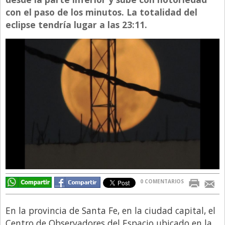
con el paso de los minutos. La totalidad del
Directivos
eclipse tendría lugar a las 23:11.
Ecología y Ambiente
Economía
El Experto
El Innovador
El Precio Que Yo Ví
Entrevista
Entrevista Exclusiva
Finanzas
Gastronomia
0 COMENTARIOS
Internacionales
La Opinión del Director
En la provincia de Santa Fe, en la ciudad capital, el
Centro de Observadores del Espacio ubicado en la
Legales