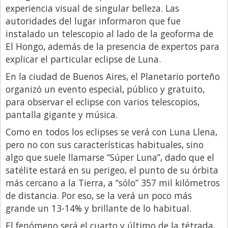
Santa Fe
experiencia visual de singular belleza. Las
Show Business
autoridades del lugar informaron que fue
instalado un telescopio al lado de la geoforma de
Sociedad
El Hongo, además de la presencia de expertos para
Tecnología
explicar el particular eclipse de Luna.
Tendencias
En la ciudad de Buenos Aires, el Planetario porteño
organizó un evento especial, público y gratuito,
Viajes
para observar el eclipse con varios telescopios,
pantalla gigante y música.
Como en todos los eclipses se verá con Luna Llena,
pero no con sus características habituales, sino
algo que suele llamarse “Súper Luna”, dado que el
satélite estará en su perigeo, el punto de su órbita
más cercano a la Tierra, a “sólo” 357 mil kilómetros
de distancia. Por eso, se la verá un poco más
grande un 13-14% y brillante de lo habitual.
El fenómeno será el cuarto y último de la tétrada,