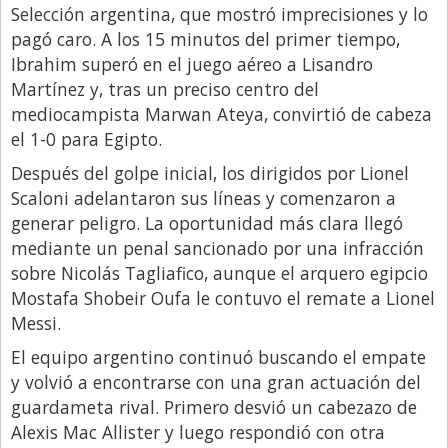
Santa Fe
Selección argentina, que mostró imprecisiones y lo
pagó caro. A los 15 minutos del primer tiempo,
Show Business
Ibrahim superó en el juego aéreo a Lisandro
Sociedad
Martínez y, tras un preciso centro del
Tecnología
mediocampista Marwan Ateya, convirtió de cabeza
el 1-0 para Egipto.
Tendencias
Después del golpe inicial, los dirigidos por Lionel
Viajes
Scaloni adelantaron sus líneas y comenzaron a
generar peligro. La oportunidad más clara llegó
mediante un penal sancionado por una infracción
sobre Nicolás Tagliafico, aunque el arquero egipcio
Mostafa Shobeir Oufa le contuvo el remate a Lionel
Messi.
El equipo argentino continuó buscando el empate
y volvió a encontrarse con una gran actuación del
guardameta rival. Primero desvió un cabezazo de
Alexis Mac Allister y luego respondió con otra