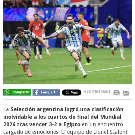
Directivos
Ecología y Ambiente
Economía
El Experto
El Innovador
El Precio Que Yo Ví
Entrevista
Entrevista Exclusiva
Finanzas
0 COMENTARIOS
Gastronomia
La
Selección argentina logró una clasificación
Internacionales
inolvidable a los cuartos de final del Mundial
La Opinión del Director
2026 tras vencer 3-2 a Egipto
en un encuentro
cargado de emociones. El equipo de Lionel Scaloni
Legales