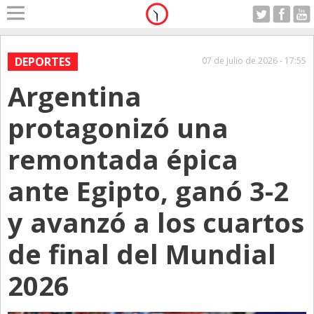
Home
A Motor
DEPORTES
07 de Julio de 2026 - 17:55
Domingo 09.08.2026
Argentina
Alerta
Anticipo
protagonizó una
Campo
remontada épica
Carrera & Emprendedores
ante Egipto, ganó 3-2
Club House
Coleccionistas
y avanzó a los cuartos
Con Estilo
de final del Mundial
De Bolsillo
2026
Diarios de Argentina
Diarios del Mundo