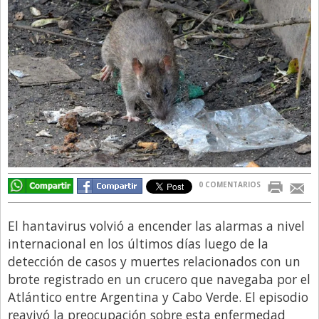
Directivos
Ecología y Ambiente
Economía
El Experto
El Innovador
El Precio Que Yo Ví
Entrevista
0 COMENTARIOS
Entrevista Exclusiva
Finanzas
El hantavirus volvió a encender las alarmas a nivel
Gastronomia
internacional en los últimos días luego de la
detección de casos y muertes relacionados con un
Internacionales
brote registrado en un crucero que navegaba por el
La Opinión del Director
Atlántico entre Argentina y Cabo Verde. El episodio
reavivó la preocupación sobre esta enfermedad
Legales