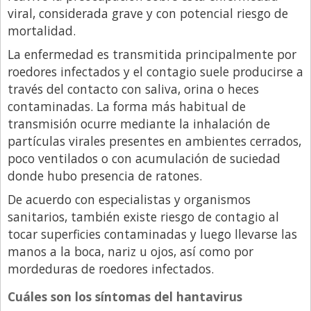
viral, considerada grave y con potencial riesgo de
Libro de Quejas
mortalidad.
Medios
La enfermedad es transmitida principalmente por
Millonarios
roedores infectados y el contagio suele producirse a
través del contacto con saliva, orina o heces
Minuto Lanzamiento
contaminadas. La forma más habitual de
Negocios
transmisión ocurre mediante la inhalación de
partículas virales presentes en ambientes cerrados,
Opinion
poco ventilados o con acumulación de suciedad
País
donde hubo presencia de ratones.
Política
De acuerdo con especialistas y organismos
sanitarios, también existe riesgo de contagio al
Publicidad y Marketing
tocar superficies contaminadas y luego llevarse las
Real Estate y Propiedades
manos a la boca, nariz u ojos, así como por
Responsabilidad Social
mordeduras de roedores infectados.
Salidas
Cuáles son los síntomas del hantavirus