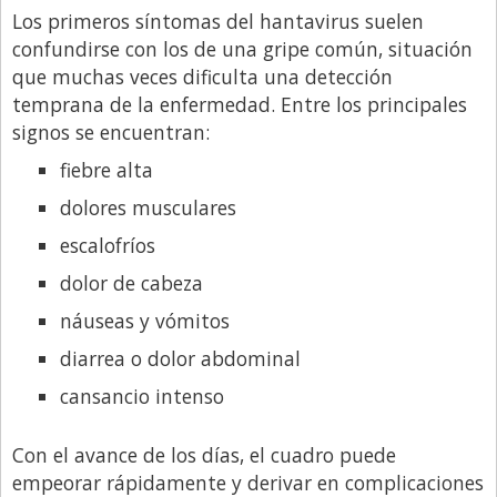
Santa Fe
Los primeros síntomas del hantavirus suelen
Show Business
confundirse con los de una gripe común, situación
que muchas veces dificulta una detección
Sociedad
temprana de la enfermedad. Entre los principales
Tecnología
signos se encuentran:
Tendencias
fiebre alta
Viajes
dolores musculares
escalofríos
dolor de cabeza
náuseas y vómitos
diarrea o dolor abdominal
cansancio intenso
Con el avance de los días, el cuadro puede
empeorar rápidamente y derivar en complicaciones