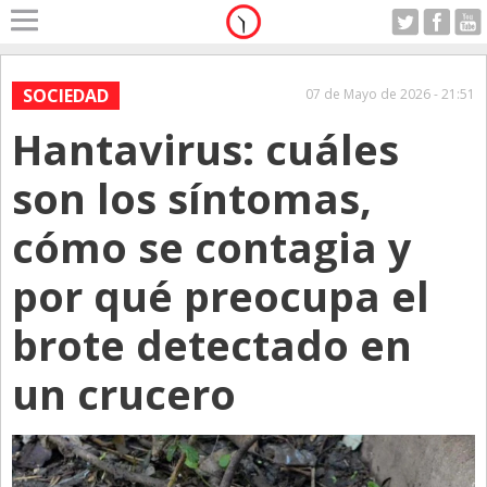
Home
A Motor
SOCIEDAD
07 de Mayo de 2026 - 21:51
Viernes 07.08.2026
Hantavirus: cuáles
Alerta
Anticipo
son los síntomas,
Campo
cómo se contagia y
Carrera & Emprendedores
por qué preocupa el
Club House
Coleccionistas
brote detectado en
Con Estilo
un crucero
De Bolsillo
Diarios de Argentina
Diarios del Mundo