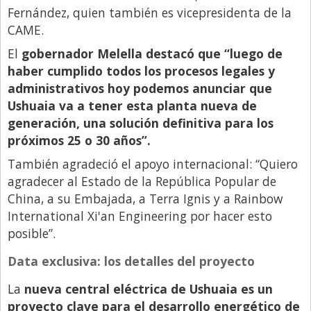
Santa Fe
Fernández, quien también es vicepresidenta de la
Show Business
CAME.
Sociedad
El
gobernador Melella destacó que “luego de
haber cumplido todos los procesos legales y
Tecnología
administrativos hoy podemos anunciar que
Tendencias
Ushuaia va a tener esta planta nueva de
generación, una solución definitiva para los
Viajes
próximos 25 o 30 años”.
También agradeció el apoyo internacional: “Quiero
agradecer al Estado de la República Popular de
China, a su Embajada, a Terra Ignis y a Rainbow
International Xi'an Engineering por hacer esto
posible”.
Data exclusiva: los detalles del proyecto
La
nueva central eléctrica de Ushuaia es un
proyecto clave para el desarrollo energético de