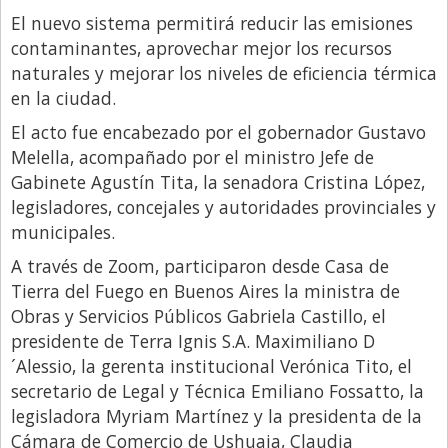
El nuevo sistema permitirá reducir las emisiones
Libro de Quejas
contaminantes, aprovechar mejor los recursos
Medios
naturales y mejorar los niveles de eficiencia térmica
en la ciudad.
Millonarios
El acto fue encabezado por el gobernador Gustavo
Minuto Lanzamiento
Melella, acompañado por el ministro Jefe de
Negocios
Gabinete Agustín Tita, la senadora Cristina López,
legisladores, concejales y autoridades provinciales y
Opinion
municipales.
País
A través de Zoom, participaron desde Casa de
Política
Tierra del Fuego en Buenos Aires la ministra de
Publicidad y Marketing
Obras y Servicios Públicos Gabriela Castillo, el
presidente de Terra Ignis S.A. Maximiliano D
Real Estate y Propiedades
´Alessio, la gerenta institucional Verónica Tito, el
Responsabilidad Social
secretario de Legal y Técnica Emiliano Fossatto, la
legisladora Myriam Martínez y la presidenta de la
Salidas
Cámara de Comercio de Ushuaia, Claudia