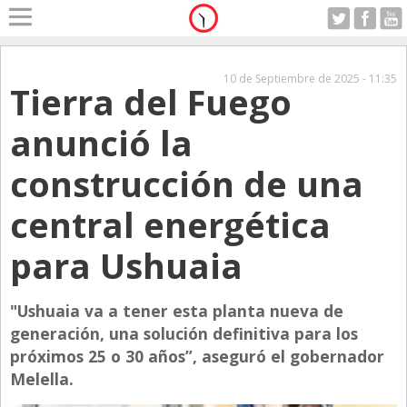
Home
A Motor
10 de Septiembre de 2025 - 11:35
Tierra del Fuego
Miércoles 05.08.2026
Alerta
anunció la
Anticipo
construcción de una
Campo
Carrera & Emprendedores
central energética
Club House
para Ushuaia
Coleccionistas
Con Estilo
"Ushuaia va a tener esta planta nueva de
generación, una solución definitiva para los
De Bolsillo
próximos 25 o 30 años”, aseguró el gobernador
Diarios de Argentina
Melella.
Diarios del Mundo