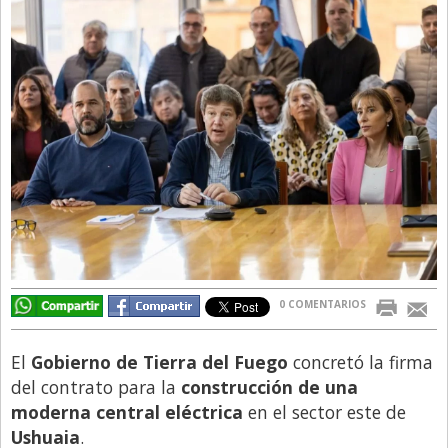
Directivos
Ecología y Ambiente
Economía
El Experto
El Innovador
El Precio Que Yo Ví
Entrevista
Entrevista Exclusiva
Finanzas
0 COMENTARIOS
Gastronomia
El
Gobierno de Tierra del Fuego
concretó la firma
Internacionales
del contrato
para la
construcción de una
La Opinión del Director
moderna
central eléctrica
en el sector este de
Ushuaia
.
Legales