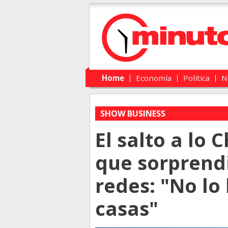
Main menu
Skip to primary content
Skip to secondary content
Home
Economía
Política
N
SHOW BUSINESS
El salto a lo 
que sorprendi
redes: "No lo
casas"