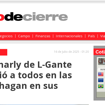
egocios
Campo
Finanzas
Internacionales
País
Vi
16 de Julio de 2025 - 01:20
Charly de L-Gante
ó a todos en las
 hagan en sus