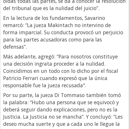
oídas todas las partes, se da a conocer la resolución
Santa Fe
del tribunal que es la nulidad del juicio”.
Show Business
En la lectura de los fundamentos, Savarino
Sociedad
remarcó: “La jueza Makintach no intervino de
Tecnología
forma imparcial. Su conducta provocó un perjuicio
para las partes acusadoras como para las
Tendencias
defensas”.
Viajes
Más adelante, agregó: “Para nosotros constituye
una decisión ingrata proceder a la nulidad.
Coincidimos en un todo con lo dicho por el fiscal
Patricio Ferrari cuando expresó que la única
responsable fue la jueza recusada".
Por su parte, la jueza Di Tommaso también tomó
la palabra: “Hubo una persona que se equivocó y
deberá seguir dando explicaciones, pero no es la
Justicia. La Justicia no se mancha”. Y concluyó: “Les
deseo mucha suerte y que a cada uno le llegue la