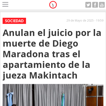
Home
A Motor
SOCIEDAD
29 de Mayo de 2025 - 19:59
Jueves 06.08.2026
Anulan el juicio por la
Alerta
Anticipo
muerte de Diego
Campo
Maradona tras el
Carrera & Emprendedores
apartamiento de la
Club House
Coleccionistas
jueza Makintach
Con Estilo
De Bolsillo
Diarios de Argentina
Diarios del Mundo