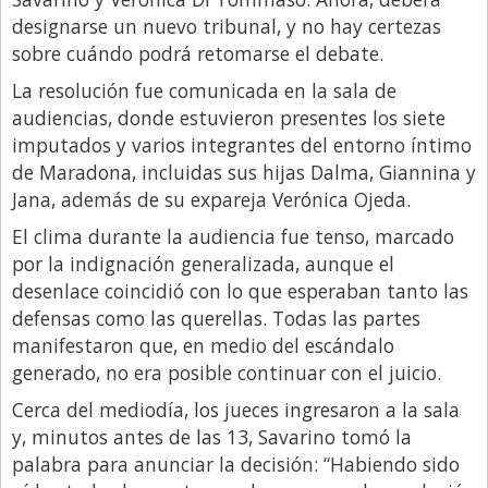
designarse un nuevo tribunal, y no hay certezas
Libro de Quejas
sobre cuándo podrá retomarse el debate.
Medios
La resolución fue comunicada en la sala de
Millonarios
audiencias, donde estuvieron presentes los siete
imputados y varios integrantes del entorno íntimo
Minuto Lanzamiento
de Maradona, incluidas sus hijas Dalma, Giannina y
Negocios
Jana, además de su expareja Verónica Ojeda.
Opinion
El clima durante la audiencia fue tenso, marcado
por la indignación generalizada, aunque el
País
desenlace coincidió con lo que esperaban tanto las
Política
defensas como las querellas. Todas las partes
Publicidad y Marketing
manifestaron que, en medio del escándalo
generado, no era posible continuar con el juicio.
Real Estate y Propiedades
Cerca del mediodía, los jueces ingresaron a la sala
Responsabilidad Social
y, minutos antes de las 13, Savarino tomó la
Salidas
palabra para anunciar la decisión: “Habiendo sido