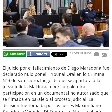
Directivos
Ecología y Ambiente
Economía
El Experto
El Innovador
El Precio Que Yo Ví
0 COMENTARIOS
Entrevista
Entrevista Exclusiva
El juicio por el fallecimiento de Diego Maradona fue
declarado nulo por el Tribunal Oral en lo Criminal
Finanzas
N°3 de San Isidro, luego de que se apartara a la
Gastronomia
jueza Julieta Makintach por su polémica
participación en un documental no autorizado que
Internacionales
se filmaba en paralelo al proceso judicial. La
La Opinión del Director
decisión fue tomada por los jueces Maximiliano
Legales
Savarino y Verónica Di Tommaso. Ahora, deberá