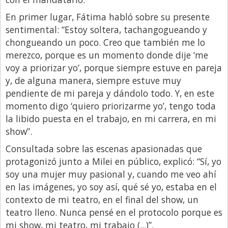
Libro de Quejas
En primer lugar, Fátima habló sobre su presente
sentimental: “Estoy soltera, tachangogueando y
Medios
chongueando un poco. Creo que también me lo
Millonarios
merezco, porque es un momento donde dije ‘me
voy a priorizar yo’, porque siempre estuve en pareja
Minuto Lanzamiento
y, de alguna manera, siempre estuve muy
Negocios
pendiente de mi pareja y dándolo todo. Y, en este
Opinion
momento digo ‘quiero priorizarme yo’, tengo toda
la libido puesta en el trabajo, en mi carrera, en mi
País
show”.
Política
Consultada sobre las escenas apasionadas que
Publicidad y Marketing
protagonizó junto a Milei en público, explicó: “Sí, yo
soy una mujer muy pasional y, cuando me veo ahí
Real Estate y Propiedades
en las imágenes, yo soy así, qué sé yo, estaba en el
Responsabilidad Social
contexto de mi teatro, en el final del show, un
teatro lleno. Nunca pensé en el protocolo porque es
Salidas
mi show, mi teatro, mi trabajo (...)”.