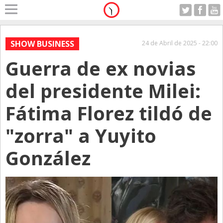
Home
A Motor
SHOW BUSINESS
24 de Abril de 2025 - 22:00
Domingo 09.08.2026
Guerra de ex novias
Alerta
Anticipo
del presidente Milei:
Campo
Fátima Florez tildó de
Carrera & Emprendedores
"zorra" a Yuyito
Club House
Coleccionistas
González
Con Estilo
De Bolsillo
Diarios de Argentina
Diarios del Mundo