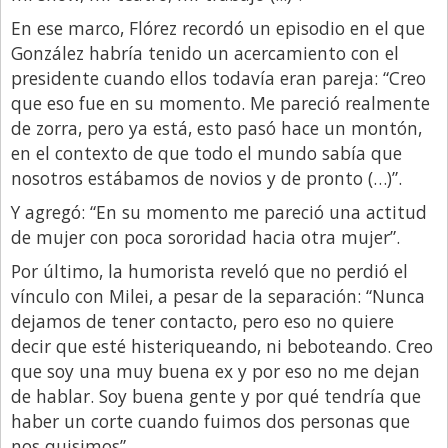
Santa Fe
En ese marco, Flórez recordó un episodio en el que
Show Business
González habría tenido un acercamiento con el
Sociedad
presidente cuando ellos todavía eran pareja: “Creo
que eso fue en su momento. Me pareció realmente
Tecnología
de zorra, pero ya está, esto pasó hace un montón,
Tendencias
en el contexto de que todo el mundo sabía que
nosotros estábamos de novios y de pronto (…)”.
Viajes
Y agregó: “En su momento me pareció una actitud
de mujer con poca sororidad hacia otra mujer”.
Por último, la humorista reveló que no perdió el
vínculo con Milei, a pesar de la separación: “Nunca
dejamos de tener contacto, pero eso no quiere
decir que esté histeriqueando, ni beboteando. Creo
que soy una muy buena ex y por eso no me dejan
de hablar. Soy buena gente y por qué tendría que
haber un corte cuando fuimos dos personas que
nos quisimos”.