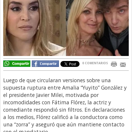
Directivos
Ecología y Ambiente
Economía
El Experto
El Innovador
El Precio Que Yo Ví
0 COMENTARIOS
Entrevista
Entrevista Exclusiva
Luego de que circularan versiones sobre una
supuesta ruptura entre Amalia “Yuyito” González y
Finanzas
el presidente Javier Milei, motivada por
Gastronomia
incomodidades con Fátima Flórez, la actriz y
comediante respondió sin filtros. En declaraciones
Internacionales
a los medios, Flórez calificó a la conductora como
La Opinión del Director
una “zorra” y aseguró que aún mantiene contacto
Legales
con el mandatario.