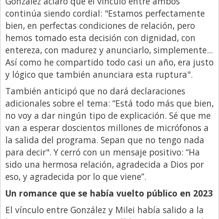
González aclaró que el vínculo entre ambos
continúa siendo cordial: "Estamos perfectamente
Libro de Quejas
bien, en perfectas condiciones de relación, pero
Medios
hemos tomado esta decisión con dignidad, con
entereza, con madurez y anunciarlo, simplemente...
Millonarios
Así como he compartido todo casi un año, era justo
Minuto Lanzamiento
y lógico que también anunciara esta ruptura".
Negocios
También anticipó que no dará declaraciones
Opinion
adicionales sobre el tema: “Está todo más que bien,
no voy a dar ningún tipo de explicación. Sé que me
País
van a esperar doscientos millones de micrófonos a
Política
la salida del programa. Sepan que no tengo nada
para decir". Y cerró con un mensaje positivo: “Ha
Publicidad y Marketing
sido una hermosa relación, agradecida a Dios por
Real Estate y Propiedades
eso, y agradecida por lo que viene”.
Responsabilidad Social
Un romance que se había vuelto público en 2023
Salidas
El vínculo entre González y Milei había salido a la