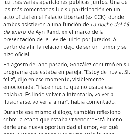
Santa Fe
luz tras varias apariciones públicas juntos. Una de
las más comentadas fue su participación en un
Show Business
acto oficial en el Palacio Libertad (ex CCK), donde
Sociedad
ambos asistieron a una función de
La noche del 16
de enero
, de Ayn Rand, en el marco de la
Tecnología
presentación de la Ley de Juicio por Jurados. A
Tendencias
partir de ahí, la relación dejó de ser un rumor y se
Viajes
hizo oficial.
En agosto del año pasado, González confirmó en su
programa que estaba en pareja: “Estoy de novia. Sí,
feliz”, dijo en ese momento, visiblemente
emocionada. “Hace mucho que no usaba esa
palabra. Es lindo volver a intentarlo, volver a
ilusionarse, volver a amar”, había comentado.
Durante ese mismo diálogo, también reflexionó
sobre la etapa que estaba viviendo: “Está bueno
darle una nueva oportunidad al amor, ver qué