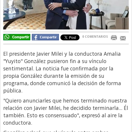
Directivos
Ecología y Ambiente
Economía
0 COMENTARIOS
El Experto
El Innovador
El presidente Javier Milei y la conductora Amalia
El Precio Que Yo Ví
"Yuyito" González pusieron fin a su vínculo
sentimental. La noticia fue confirmada por la
Entrevista
propia González durante la emisión de su
Entrevista Exclusiva
programa, donde comunicó la decisión de forma
Finanzas
pública.
Gastronomia
"Quiero anunciarles que hemos terminado nuestra
relación con Javier Milei, he decidido terminarla... Él
Internacionales
también. Esto es consensuado", expresó al aire la
La Opinión del Director
conductora.
Legales