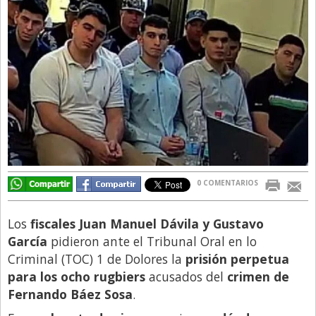
Directivos
Ecología y Ambiente
Economía
El Experto
El Innovador
El Precio Que Yo Ví
Entrevista
0 COMENTARIOS
Entrevista Exclusiva
Finanzas
Los
fiscales Juan Manuel Dávila y Gustavo
Gastronomia
García
pidieron ante el Tribunal Oral en lo
Criminal (TOC) 1 de Dolores la
prisión perpetua
Internacionales
para los ocho rugbiers
acusados del
crimen de
La Opinión del Director
Fernando Báez Sosa
.
Legales