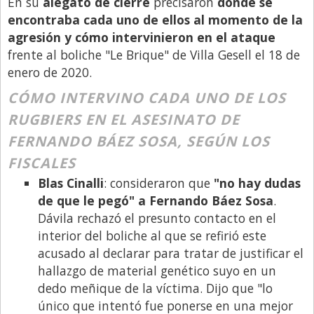
En su
alegato de cierre
precisaron
dónde se
encontraba cada uno de ellos al momento de la
Libro de Quejas
agresión y cómo intervinieron en el ataque
Medios
frente al boliche "Le Brique" de Villa Gesell el 18 de
Millonarios
enero de 2020.
Minuto Lanzamiento
CÓMO INTERVINO CADA UNO DE LOS
RUGBIERS EN EL ASESINATO DE
Negocios
FERNANDO BÁEZ SOSA, SEGÚN LOS
Opinion
FISCALES
País
Blas Cinalli
: consideraron que
"no hay dudas
Política
de que le pegó" a Fernando Báez Sosa
.
Dávila rechazó el presunto contacto en el
Publicidad y Marketing
interior del boliche al que se refirió este
Real Estate y Propiedades
acusado al declarar para tratar de justificar el
Responsabilidad Social
hallazgo de material genético suyo en un
dedo meñique de la víctima. Dijo que "lo
Salidas
único que intentó fue ponerse en una mejor