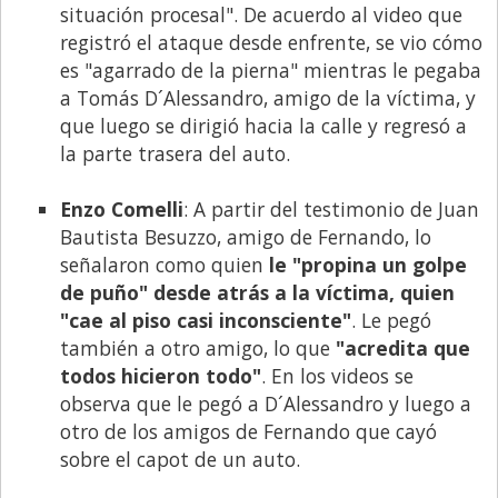
Santa Fe
situación procesal". De acuerdo al video que
registró el ataque desde enfrente, se vio cómo
Show Business
es "agarrado de la pierna" mientras le pegaba
Sociedad
a Tomás D´Alessandro, amigo de la víctima, y
Tecnología
que luego se dirigió hacia la calle y regresó a
la parte trasera del auto.
Tendencias
Viajes
Enzo Comelli
: A partir del testimonio de Juan
Bautista Besuzzo, amigo de Fernando, lo
señalaron como quien
le "propina un golpe
de puño" desde atrás a la víctima, quien
"cae al piso casi inconsciente"
. Le pegó
también a otro amigo, lo que
"acredita que
todos hicieron todo"
. En los videos se
observa que le pegó a D´Alessandro y luego a
otro de los amigos de Fernando que cayó
sobre el capot de un auto.