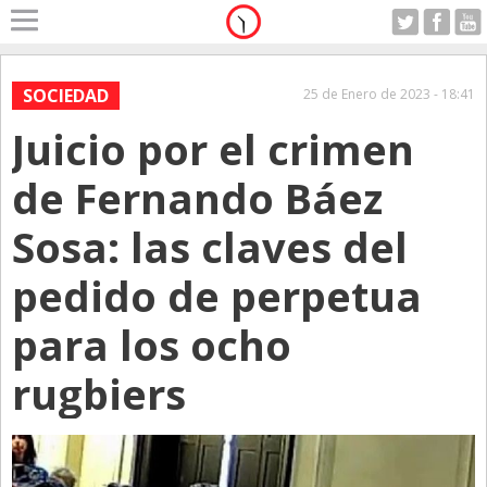
Home
A Motor
SOCIEDAD
25 de Enero de 2023 - 18:41
Viernes 07.08.2026
Juicio por el crimen
Alerta
Anticipo
de Fernando Báez
Campo
Sosa: las claves del
Carrera & Emprendedores
pedido de perpetua
Club House
Coleccionistas
para los ocho
Con Estilo
rugbiers
De Bolsillo
Diarios de Argentina
Diarios del Mundo