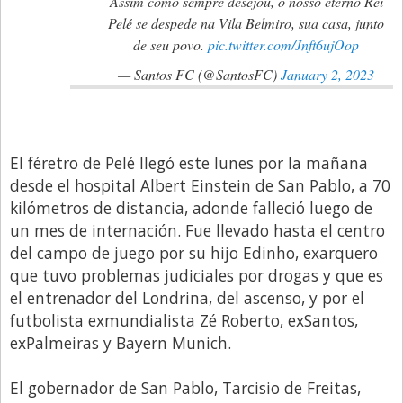
Assim como sempre desejou, o nosso eterno Rei
Santa Fe
Pelé se despede na Vila Belmiro, sua casa, junto
Show Business
de seu povo.
pic.twitter.com/Jnft6ujOop
Sociedad
— Santos FC (@SantosFC)
January 2, 2023
Tecnología
Tendencias
Viajes
El féretro de Pelé llegó este lunes por la mañana
desde el hospital Albert Einstein de San Pablo, a 70
kilómetros de distancia, adonde falleció luego de
un mes de internación. Fue llevado hasta el centro
del campo de juego por su hijo Edinho, exarquero
que tuvo problemas judiciales por drogas y que es
el entrenador del Londrina, del ascenso, y por el
futbolista exmundialista Zé Roberto, exSantos,
exPalmeiras y Bayern Munich.
El gobernador de San Pablo, Tarcisio de Freitas,