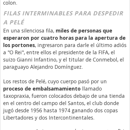
colon.
Libro de Quejas
FILAS INTERMINABLES PARA DESPEDIR
Medios
A PELÉ
Millonarios
En una silenciosa fila,
miles de personas que
esperaron por cuatro horas para la apertura de
Minuto Lanzamiento
los portones
, ingresaron para darle el último adiós
Negocios
a "O Rei", entre ellos el presidente de la FIFA, el
suizo Gianni Infantino, y el titular de Conmebol, el
Opinion
paraguayo Alejandro Domínguez.
País
Política
Los restos de Pelé, cuyo cuerpo pasó por un
proceso de embalsamamiento
llamado
Publicidad y Marketing
taxopraxia, fueron colocados debajo de una tienda
Real Estate y Propiedades
en el centro del campo del Santos, el club donde
jugó desde 1956 hasta 1974 ganando dos copas
Responsabilidad Social
Libertadores y dos Intercontinentales.
Salidas