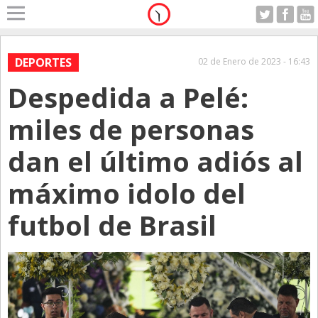
Home
A Motor
DEPORTES
02 de Enero de 2023 - 16:43
Sabado 08.08.2026
Despedida a Pelé:
Alerta
Anticipo
miles de personas
Campo
dan el último adiós al
Carrera & Emprendedores
máximo idolo del
Club House
Coleccionistas
futbol de Brasil
Con Estilo
De Bolsillo
Diarios de Argentina
Diarios del Mundo