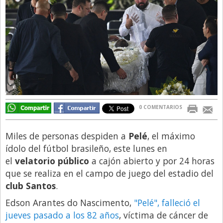
Directivos
Ecología y Ambiente
Economía
El Experto
El Innovador
El Precio Que Yo Ví
0 COMENTARIOS
Entrevista
Entrevista Exclusiva
Miles de personas despiden a
Pelé
, el máximo
ídolo del fútbol brasileño, este lunes en
Finanzas
el
velatorio público
a cajón abierto y por 24 horas
Gastronomia
que se realiza en el campo de juego del estadio del
club Santos
.
Internacionales
Edson Arantes do Nascimento,
"Pelé", falleció el
La Opinión del Director
jueves pasado a los 82 años
, víctima de cáncer de
Legales