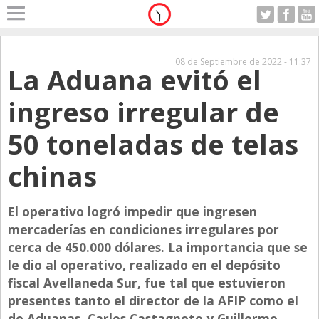
Home
A Motor
08 de Septiembre de 2022 - 11:37
La Aduana evitó el
Domingo 09.08.2026
Alerta
ingreso irregular de
Anticipo
50 toneladas de telas
Campo
Carrera & Emprendedores
chinas
Club House
El operativo logró impedir que ingresen
Coleccionistas
mercaderías en condiciones irregulares por
Con Estilo
cerca de 450.000 dólares. La importancia que se
De Bolsillo
le dio al operativo, realizado en el depósito
fiscal Avellaneda Sur, fue tal que estuvieron
Diarios de Argentina
presentes tanto el director de la AFIP como el
Diarios del Mundo
de Aduanas, Carlos Castagneto y Guillermo