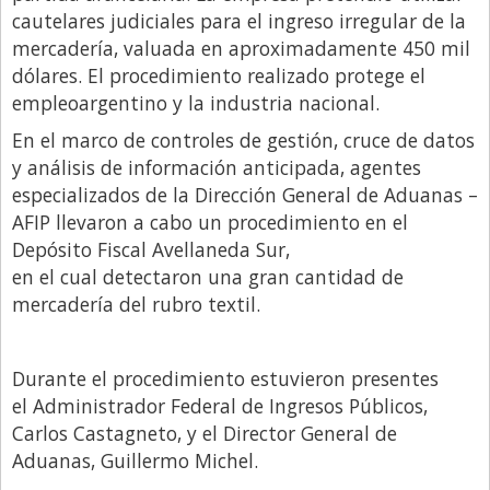
cautelares judiciales para el ingreso irregular de la
Libro de Quejas
mercadería, valuada en aproximadamente 450 mil
Medios
dólares. El procedimiento realizado protege el
empleoargentino y la industria nacional.
Millonarios
En el marco de controles de gestión, cruce de datos
Minuto Lanzamiento
y análisis de información anticipada, agentes
Negocios
especializados de la Dirección General de Aduanas –
AFIP llevaron a cabo un procedimiento en el
Opinion
Depósito Fiscal Avellaneda Sur,
País
en el cual detectaron una gran cantidad de
Política
mercadería del rubro textil.
Publicidad y Marketing
Durante el procedimiento estuvieron presentes
Real Estate y Propiedades
el Administrador Federal de Ingresos Públicos,
Responsabilidad Social
Carlos Castagneto, y el Director General de
Salidas
Aduanas, Guillermo Michel.