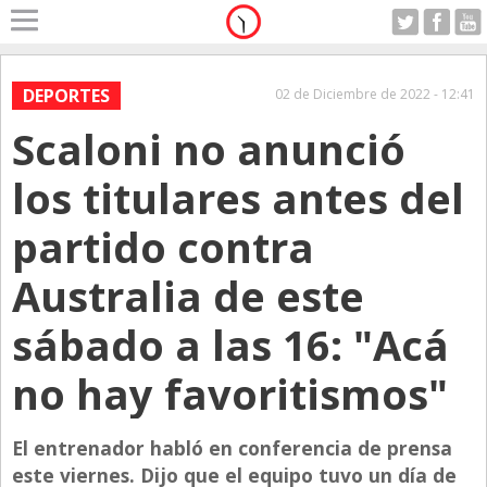
Home
A Motor
DEPORTES
02 de Diciembre de 2022 - 12:41
Domingo 09.08.2026
Scaloni no anunció
Alerta
Anticipo
los titulares antes del
Campo
partido contra
Carrera & Emprendedores
Australia de este
Club House
Coleccionistas
sábado a las 16: "Acá
Con Estilo
no hay favoritismos"
De Bolsillo
Diarios de Argentina
El entrenador habló en conferencia de prensa
este viernes. Dijo que el equipo tuvo un día de
Diarios del Mundo