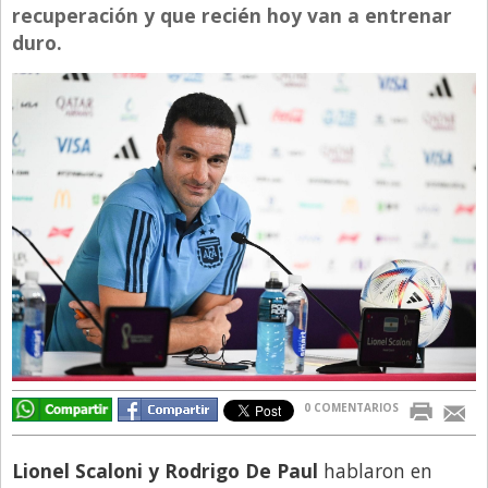
recuperación y que recién hoy van a entrenar
Directivos
duro.
Ecología y Ambiente
Economía
El Experto
El Innovador
El Precio Que Yo Ví
Entrevista
Entrevista Exclusiva
Finanzas
Gastronomia
Internacionales
0 COMENTARIOS
La Opinión del Director
Lionel Scaloni y Rodrigo De Paul
hablaron en
Legales