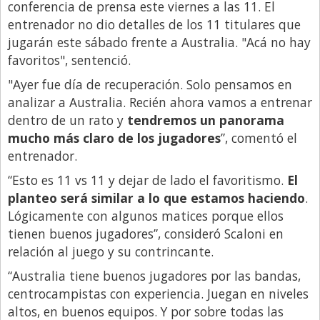
conferencia de prensa este viernes a las 11. El
Libro de Quejas
entrenador no dio detalles de los 11 titulares que
jugarán este sábado frente a Australia. "Acá no hay
Medios
favoritos", sentenció.
Millonarios
"Ayer fue día de recuperación. Solo pensamos en
Minuto Lanzamiento
analizar a Australia. Recién ahora vamos a entrenar
dentro de un rato y
tendremos un panorama
Negocios
mucho más claro de los jugadores
”, comentó el
Opinion
entrenador.
País
“Esto es 11 vs 11 y dejar de lado el favoritismo.
El
planteo será similar a lo que estamos haciendo
.
Política
Lógicamente con algunos matices porque ellos
Publicidad y Marketing
tienen buenos jugadores”, consideró Scaloni en
Real Estate y Propiedades
relación al juego y su contrincante.
Responsabilidad Social
“Australia tiene buenos jugadores por las bandas,
centrocampistas con experiencia. Juegan en niveles
Salidas
altos, en buenos equipos. Y por sobre todas las