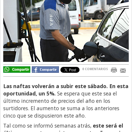
Directivos
Ecología y Ambiente
Economía
El Experto
El Innovador
El Precio Que Yo Ví
Entrevista
0 COMENTARIOS
Entrevista Exclusiva
Las naftas volverán a subir este sábado. En esta
Finanzas
oportunidad, un 5%.
Se espera que este sea el
Gastronomia
último incremento de precios del año en los
surtidores. El aumento se suma a los anteriores
Internacionales
cinco que se dispusieron este año.
La Opinión del Director
Tal como se informó semanas atrás,
este será el
Legales