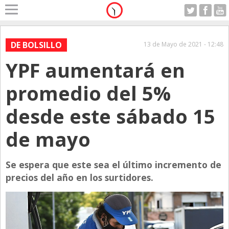
Home
A Motor
DE BOLSILLO
13 de Mayo de 2021 - 12:48
Viernes 07.08.2026
YPF aumentará en
Alerta
Anticipo
promedio del 5%
Campo
desde este sábado 15
Carrera & Emprendedores
de mayo
Club House
Coleccionistas
Se espera que este sea el último incremento de
Con Estilo
precios del año en los surtidores.
De Bolsillo
Diarios de Argentina
Diarios del Mundo