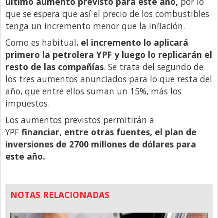
último aumento previsto para este año,
por lo
que se espera que así el precio de los combustibles
Libro de Quejas
tenga un incremento menor que la inflación.
Medios
Como es habitual,
el incremento lo aplicará
Millonarios
primero la petrolera YPF y luego lo replicarán el
resto de las compañías
. Se trata del segundo de
Minuto Lanzamiento
los tres aumentos anunciados para lo que resta del
Negocios
año, que entre ellos suman un 15%, más los
Opinion
impuestos.
País
Los aumentos previstos permitirán a
YPF
financiar, entre otras fuentes, el plan de
Política
inversiones de 2700 millones de dólares para
Publicidad y Marketing
este año.
Real Estate y Propiedades
Responsabilidad Social
NOTAS RELACIONADAS
Salidas