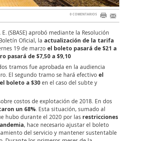
0 COMENTARIOS
. E. (SBASE) aprobó mediante la Resolución
oletín Oficial, la
actualización de la tarifa
ernes 19 de marzo
el boleto pasará de $21 a
o pasará de $7,50 a $9,10
 dos tramos fue aprobada en la audiencia
ero. El segundo tramo se hará efectivo
el
el boleto a $30
en el caso del subte y
 sobre costos de explotación de 2018. En dos
taron un 68%
. Esta situación, sumado al
ue hubo durante el 2020 por las
restricciones
 pandemia
, hace necesario ajustar el boleto
namiento del servicio y mantener sustentable
o. Durante los primeros meses de la