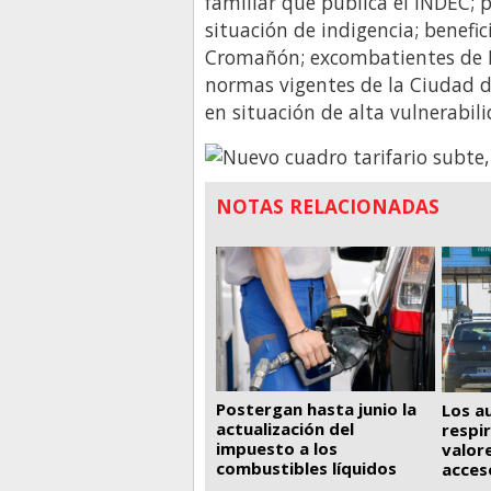
familiar que publica el INDEC; 
situación de indigencia; benefic
Cromañón; excombatientes de Ma
normas vigentes de la Ciudad d
en situación de alta vulnerabili
NOTAS RELACIONADAS
Postergan hasta junio la
Los a
actualización del
respi
impuesto a los
valor
combustibles líquidos
acces