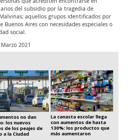
personas que acrediten encontrarse en
iarios del subsidio por la tragedia de
lvinas; aquellos grupos identificados por
e Buenos Aires con necesidades especiales o
dad social.
La canasta escolar llega
umentos no dan
con aumentos de hasta
ro: los nuevos
130%: los productos que
es de los peajes de
más aumentaron
o a la Ciudad