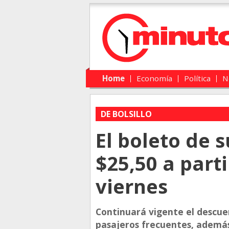
Main menu
Skip to primary content
Skip to secondary content
Home
Economía
Política
N
DE BOLSILLO
El boleto de 
$25,50 a part
viernes
Continuará vigente el descue
pasajeros frecuentes, además 