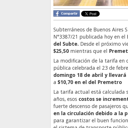
Subterráneos de Buenos Aires S
N°3387/21 publicada hoy en el B
del Subte.
Desde el próximo vi
$25,50
mientras que el
Premetr
La modificación de la tarifa en
pública celebrada el 23 de febr
domingo 18 de abril y llevará 
a
$10,70 en el del Premetro
La tarifa actual está calculada
años, esos
costos se incremen
fuerte descenso de pasajeros q
en la circulación debido a la
para garantizar el buen funcio
el sistema de transporte públic