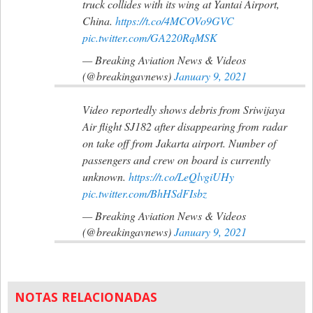
truck collides with its wing at Yantai Airport,
China.
https://t.co/4MCOVo9GVC
pic.twitter.com/GA220RqMSK
— Breaking Aviation News & Videos
(@breakingavnews)
January 9, 2021
Video reportedly shows debris from Sriwijaya
Air flight SJ182 after disappearing from radar
on take off from Jakarta airport. Number of
passengers and crew on board is currently
unknown.
https://t.co/LeQlvgiUHy
pic.twitter.com/BhHSdFIsbz
— Breaking Aviation News & Videos
(@breakingavnews)
January 9, 2021
NOTAS RELACIONADAS