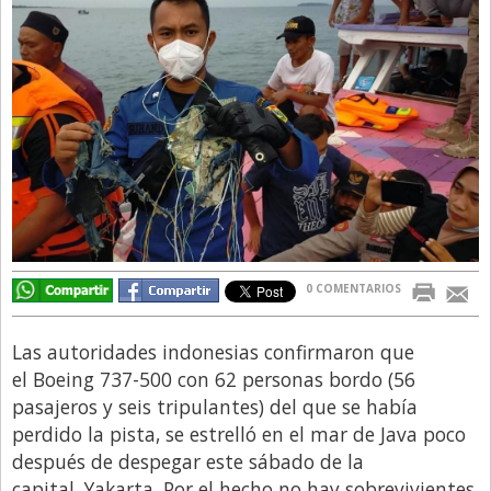
Directivos
Ecología y Ambiente
Economía
El Experto
El Innovador
El Precio Que Yo Ví
Entrevista
0 COMENTARIOS
Entrevista Exclusiva
Finanzas
Las autoridades indonesias confirmaron que
Gastronomia
el Boeing 737-500 con 62 personas bordo (56
pasajeros y seis tripulantes) del que se había
Internacionales
perdido la pista, se estrelló en el mar de Java poco
La Opinión del Director
después de despegar este sábado de la
Legales
capital, Yakarta. Por el hecho no hay sobrevivientes.