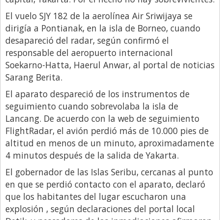
El vuelo SJY 182 de la aerolínea Air Sriwijaya se
Libro de Quejas
dirigía a Pontianak, en la isla de Borneo, cuando
Medios
desapareció del radar, según confirmó el
Millonarios
responsable del aeropuerto internacional
Soekarno-Hatta, Haerul Anwar, al portal de noticias
Minuto Lanzamiento
Sarang Berita.
Negocios
El aparato despareció de los instrumentos de
Opinion
seguimiento cuando sobrevolaba la isla de
Lancang. De acuerdo con la web de seguimiento
País
FlightRadar, el avión perdió más de 10.000 pies de
Política
altitud en menos de un minuto, aproximadamente
Publicidad y Marketing
4 minutos después de la salida de Yakarta.
Real Estate y Propiedades
El gobernador de las Islas Seribu, cercanas al punto
en que se perdió contacto con el aparato, declaró
Responsabilidad Social
que los habitantes del lugar escucharon una
Salidas
explosión , según declaraciones del portal local