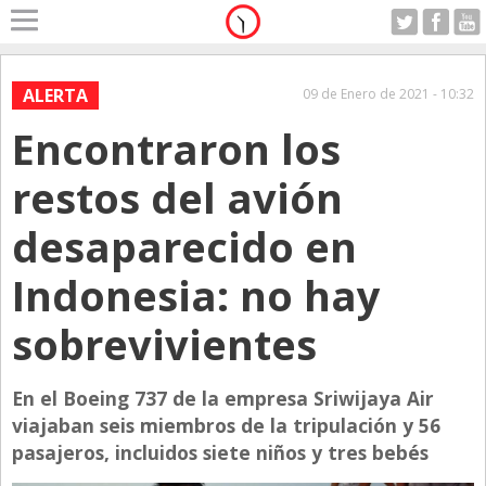
Home
A Motor
ALERTA
09 de Enero de 2021 - 10:32
Domingo 09.08.2026
Encontraron los
Alerta
Anticipo
restos del avión
Campo
desaparecido en
Carrera & Emprendedores
Indonesia: no hay
Club House
Coleccionistas
sobrevivientes
Con Estilo
En el Boeing 737 de la empresa Sriwijaya Air
De Bolsillo
viajaban seis miembros de la tripulación y 56
Diarios de Argentina
pasajeros, incluidos siete niños y tres bebés
Diarios del Mundo