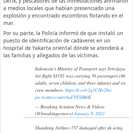
Detik, y pescadores de las inmediaciones afirmaron
Santa Fe
a medios locales que habían presenciado una
Show Business
explosión y encontrado escombros flotando en el
Sociedad
mar.
Tecnología
Por su parte, la Policía informó de que instaló un
puesto de identificación de cadáveres en un
Tendencias
hospital de Yakarta oriental dónde se atenderá a
Viajes
las familias y allegados de las víctimas.
Indonesia's Ministry of Transport says Sriwijaya
Air flight SJ182 was carrying 56 passengers (46
adults, seven children, and three infants) and six
crew members.
https://t.co/v2g1CHe2hw
pic.twitter.com/v6aFYFhM6K
— Breaking Aviation News & Videos
(@breakingavnews)
January 9, 2021
Shandong Airlines 737 damaged after de-icing