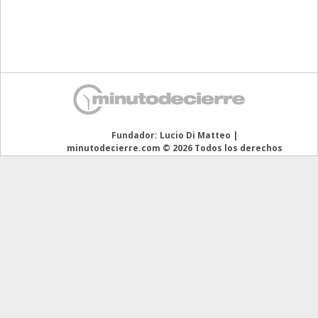
Directivos
Ecología y Ambiente
Economía
El Experto
El Innovador
Fundador: Lucio Di Matteo |
El Precio Que Yo Ví
minutodecierre.com © 2026 Todos los derechos
reservados
Entrevista
Entrevista Exclusiva
Finanzas
Gastronomia
Internacionales
La Opinión del Director
Legales