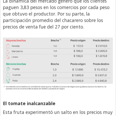
La dinámica del mercado generó que los clientes
paguen 3,83 pesos en los comercios por cada peso
Libro de Quejas
que obtuvo el productor. Por su parte, la
Medios
participación promedio del chacarero sobre los
Millonarios
precios de venta fue del 27 por ciento.
Minuto Lanzamiento
Negocios
Opinion
País
Política
Publicidad y Marketing
Real Estate y Propiedades
Responsabilidad Social
El tomate inalcanzable
Salidas
Esta fruta experimentó un salto en los precios muy