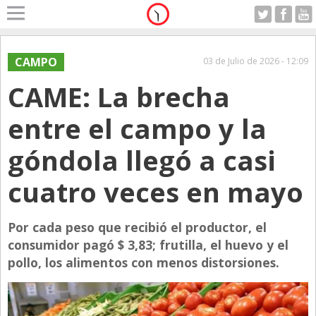
Home
A Motor
CAMPO
03 de Julio de 2026 - 12:09
Sabado 08.08.2026
CAME: La brecha
Alerta
Anticipo
entre el campo y la
Campo
góndola llegó a casi
Carrera & Emprendedores
cuatro veces en mayo
Club House
Coleccionistas
Por cada peso que recibió el productor, el
Con Estilo
consumidor pagó $ 3,83; frutilla, el huevo y el
De Bolsillo
pollo, los alimentos con menos distorsiones.
Diarios de Argentina
Diarios del Mundo