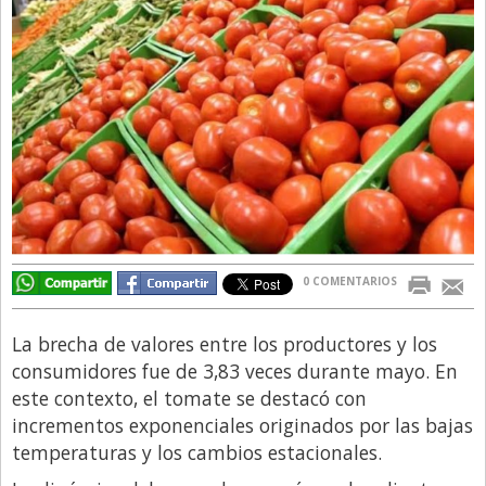
Directivos
Ecología y Ambiente
Economía
El Experto
El Innovador
El Precio Que Yo Ví
Entrevista
0 COMENTARIOS
Entrevista Exclusiva
Finanzas
La brecha de valores entre los productores y los
Gastronomia
consumidores fue de 3,83 veces durante mayo. En
este contexto, el tomate se destacó con
Internacionales
incrementos exponenciales originados por las bajas
La Opinión del Director
temperaturas y los cambios estacionales.
Legales