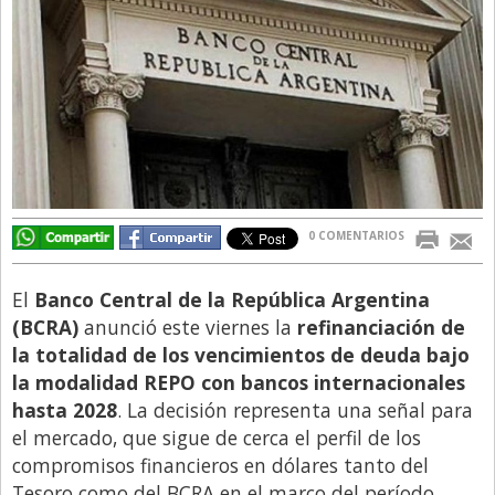
Directivos
Ecología y Ambiente
Economía
El Experto
El Innovador
El Precio Que Yo Ví
0 COMENTARIOS
Entrevista
Entrevista Exclusiva
El
Banco Central de la República Argentina
(BCRA)
anunció este viernes la
refinanciación de
Finanzas
la totalidad de los vencimientos de deuda bajo
Gastronomia
la modalidad REPO con bancos internacionales
hasta 2028
. La decisión representa una señal para
Internacionales
el mercado, que sigue de cerca el perfil de los
La Opinión del Director
compromisos financieros en dólares tanto del
Legales
Tesoro como del BCRA en el marco del período