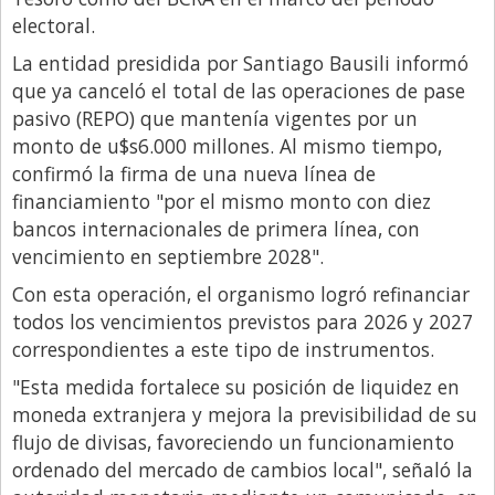
electoral.
Libro de Quejas
La entidad presidida por Santiago Bausili informó
Medios
que ya canceló el total de las operaciones de pase
Millonarios
pasivo (REPO) que mantenía vigentes por un
monto de u$s6.000 millones. Al mismo tiempo,
Minuto Lanzamiento
confirmó la firma de una nueva línea de
Negocios
financiamiento "por el mismo monto con diez
Opinion
bancos internacionales de primera línea, con
vencimiento en septiembre 2028".
País
Con esta operación, el organismo logró refinanciar
Política
todos los vencimientos previstos para 2026 y 2027
Publicidad y Marketing
correspondientes a este tipo de instrumentos.
Real Estate y Propiedades
"Esta medida fortalece su posición de liquidez en
moneda extranjera y mejora la previsibilidad de su
Responsabilidad Social
flujo de divisas, favoreciendo un funcionamiento
Salidas
ordenado del mercado de cambios local", señaló la