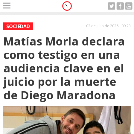
Home
A Motor
SOCIEDAD
02 de Julio de 2026 - 09:23
Viernes 07.08.2026
Matías Morla declara
Alerta
Anticipo
como testigo en una
Campo
audiencia clave en el
Carrera & Emprendedores
juicio por la muerte
Club House
Coleccionistas
de Diego Maradona
Con Estilo
De Bolsillo
Diarios de Argentina
Diarios del Mundo