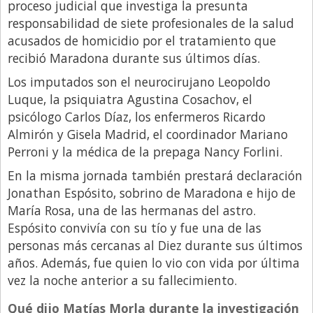
proceso judicial que investiga la presunta
Libro de Quejas
responsabilidad de siete profesionales de la salud
acusados de homicidio por el tratamiento que
Medios
recibió Maradona durante sus últimos días.
Millonarios
Los imputados son el neurocirujano Leopoldo
Minuto Lanzamiento
Luque, la psiquiatra Agustina Cosachov, el
psicólogo Carlos Díaz, los enfermeros Ricardo
Negocios
Almirón y Gisela Madrid, el coordinador Mariano
Opinion
Perroni y la médica de la prepaga Nancy Forlini.
País
En la misma jornada también prestará declaración
Jonathan Espósito, sobrino de Maradona e hijo de
Política
María Rosa, una de las hermanas del astro.
Publicidad y Marketing
Espósito convivía con su tío y fue una de las
Real Estate y Propiedades
personas más cercanas al Diez durante sus últimos
años. Además, fue quien lo vio con vida por última
Responsabilidad Social
vez la noche anterior a su fallecimiento.
Salidas
Qué dijo Matías Morla durante la investigación