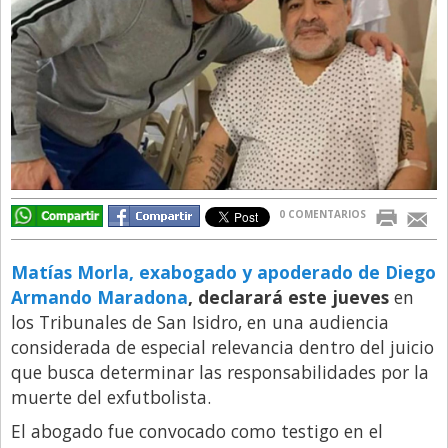
Directivos
Ecología y Ambiente
Economía
El Experto
El Innovador
El Precio Que Yo Ví
0 COMENTARIOS
Entrevista
Entrevista Exclusiva
Matías Morla, exabogado y apoderado de Diego
Armando Maradona
, declarará este jueves
en
Finanzas
los Tribunales de San Isidro, en una audiencia
Gastronomia
considerada de especial relevancia dentro del juicio
que busca determinar las responsabilidades por la
Internacionales
muerte del exfutbolista.
La Opinión del Director
El abogado fue convocado como testigo en el
Legales