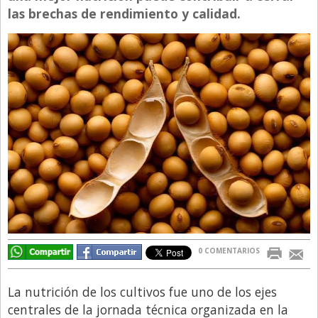
las brechas de rendimiento y calidad.
Directivos
Ecología y Ambiente
Economía
El Experto
El Innovador
El Precio Que Yo Ví
Entrevista
Entrevista Exclusiva
Finanzas
Gastronomia
0 COMENTARIOS
Internacionales
La Opinión del Director
La nutrición de los cultivos fue uno de los ejes
centrales de la jornada técnica organizada en la
Legales