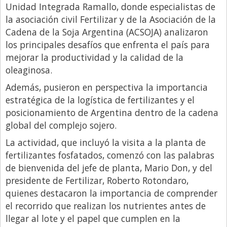
Unidad Integrada Ramallo, donde especialistas de
Libro de Quejas
la asociación civil Fertilizar y de la Asociación de la
Cadena de la Soja Argentina (ACSOJA) analizaron
Medios
los principales desafíos que enfrenta el país para
Millonarios
mejorar la productividad y la calidad de la
Minuto Lanzamiento
oleaginosa.
Negocios
Además, pusieron en perspectiva la importancia
estratégica de la logística de fertilizantes y el
Opinion
posicionamiento de Argentina dentro de la cadena
País
global del complejo sojero.
Política
La actividad, que incluyó la visita a la planta de
fertilizantes fosfatados, comenzó con las palabras
Publicidad y Marketing
de bienvenida del jefe de planta, Mario Don, y del
Real Estate y Propiedades
presidente de Fertilizar, Roberto Rotondaro,
quienes destacaron la importancia de comprender
Responsabilidad Social
el recorrido que realizan los nutrientes antes de
Salidas
llegar al lote y el papel que cumplen en la