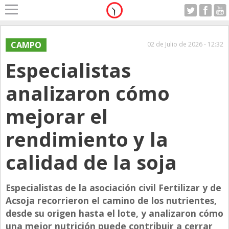
Home
A Motor
CAMPO
02 de Julio de 2026 - 12:32
Viernes 07.08.2026
Especialistas
Alerta
Anticipo
analizaron cómo
Campo
mejorar el
Carrera & Emprendedores
rendimiento y la
Club House
Coleccionistas
calidad de la soja
Con Estilo
Especialistas de la asociación civil Fertilizar y de
De Bolsillo
Acsoja recorrieron el camino de los nutrientes,
Diarios de Argentina
desde su origen hasta el lote, y analizaron cómo
Diarios del Mundo
una mejor nutrición puede contribuir a cerrar