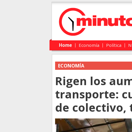
Main menu
Skip to primary content
Skip to secondary content
Home
Economía
Política
N
ECONOMÍA
Rigen los au
transporte: c
de colectivo, 