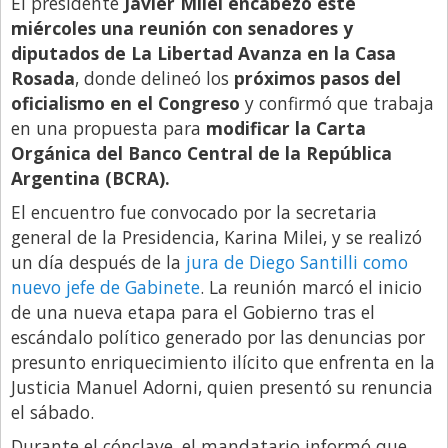
El presidente
Javier Milei encabezó este
miércoles una reunión con senadores y
Libro de Quejas
diputados de La Libertad Avanza en la Casa
Medios
Rosada
, donde delineó los
próximos pasos del
Millonarios
oficialismo en el Congreso
y confirmó que trabaja
en una propuesta para
modificar la Carta
Minuto Lanzamiento
Orgánica del Banco Central de la República
Negocios
Argentina (BCRA).
Opinion
El encuentro fue convocado por la secretaria
general de la Presidencia, Karina Milei, y se realizó
País
un día después de la
jura de Diego Santilli como
Política
nuevo jefe de Gabinete
. La reunión marcó el inicio
de una nueva etapa para el Gobierno tras el
Publicidad y Marketing
escándalo político generado por las denuncias por
Real Estate y Propiedades
presunto enriquecimiento ilícito que enfrenta en la
Responsabilidad Social
Justicia Manuel Adorni, quien presentó su renuncia
el sábado.
Salidas
Durante el cónclave, el mandatario informó que,