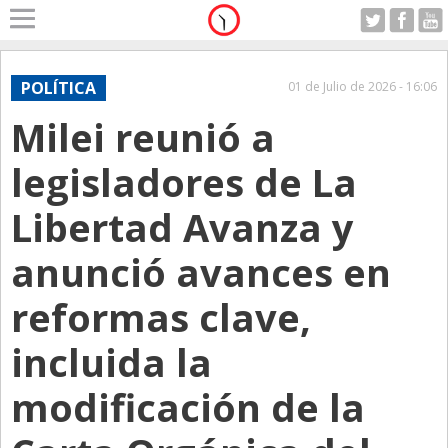
Home
A Motor
POLÍTICA
01 de Julio de 2026 - 16:06
Jueves 06.08.2026
Milei reunió a
Alerta
Anticipo
legisladores de La
Campo
Libertad Avanza y
Carrera & Emprendedores
anunció avances en
Club House
Coleccionistas
reformas clave,
Con Estilo
incluida la
De Bolsillo
modificación de la
Diarios de Argentina
Diarios del Mundo