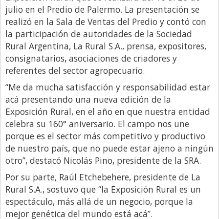
julio en el Predio de Palermo. La presentación se
Libro de Quejas
realizó en la Sala de Ventas del Predio y contó con
Medios
la participación de autoridades de la Sociedad
Rural Argentina, La Rural S.A., prensa, expositores,
Millonarios
consignatarios, asociaciones de criadores y
Minuto Lanzamiento
referentes del sector agropecuario.
Negocios
“Me da mucha satisfacción y responsabilidad estar
acá presentando una nueva edición de la
Opinion
Exposición Rural, en el año en que nuestra entidad
País
celebra su 160° aniversario. El campo nos une
Política
porque es el sector más competitivo y productivo
de nuestro país, que no puede estar ajeno a ningún
Publicidad y Marketing
otro”, destacó Nicolás Pino, presidente de la SRA.
Real Estate y Propiedades
Por su parte, Raúl Etchebehere, presidente de La
Responsabilidad Social
Rural S.A., sostuvo que “la Exposición Rural es un
espectáculo, más allá de un negocio, porque la
Salidas
mejor genética del mundo está acá”.