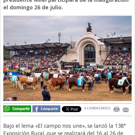
el domingo 26 de julio.
Directivos
Ecología y Ambiente
Economía
El Experto
El Innovador
El Precio Que Yo Ví
Entrevista
Entrevista Exclusiva
Finanzas
Gastronomia
0 COMENTARIOS
Internacionales
La Opinión del Director
Bajo el lema «El campo nos une», se lanzó la 138°
Exposición Rural, que se realizará del 16 al 26 de
Legales