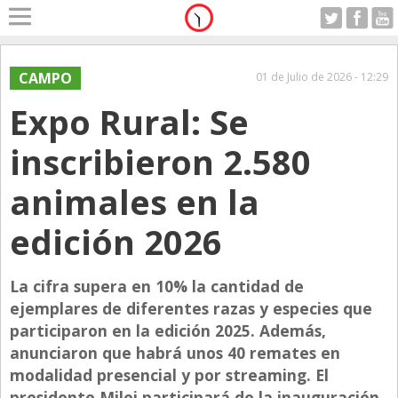
Home
A Motor
CAMPO
01 de Julio de 2026 - 12:29
Jueves 06.08.2026
Expo Rural: Se
Alerta
Anticipo
inscribieron 2.580
Campo
animales en la
Carrera & Emprendedores
edición 2026
Club House
Coleccionistas
La cifra supera en 10% la cantidad de
Con Estilo
ejemplares de diferentes razas y especies que
De Bolsillo
participaron en la edición 2025. Además,
anunciaron que habrá unos 40 remates en
Diarios de Argentina
modalidad presencial y por streaming. El
Diarios del Mundo
presidente Milei participará de la inauguración