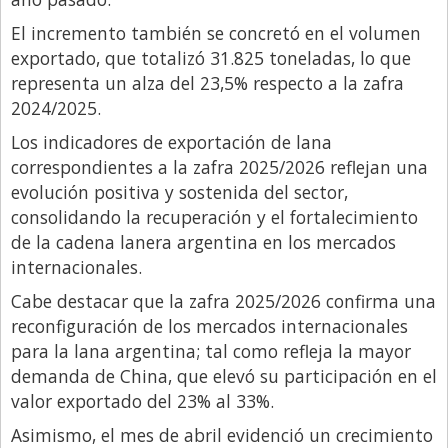
Libro de Quejas
El incremento también se concretó en el volumen
exportado, que totalizó 31.825 toneladas, lo que
Medios
representa un alza del 23,5% respecto a la zafra
Millonarios
2024/2025.
Minuto Lanzamiento
Los indicadores de exportación de lana
correspondientes a la zafra 2025/2026 reflejan una
Negocios
evolución positiva y sostenida del sector,
Opinion
consolidando la recuperación y el fortalecimiento
de la cadena lanera argentina en los mercados
País
internacionales.
Política
Cabe destacar que la zafra 2025/2026 confirma una
Publicidad y Marketing
reconfiguración de los mercados internacionales
Real Estate y Propiedades
para la lana argentina; tal como refleja la mayor
demanda de China, que elevó su participación en el
Responsabilidad Social
valor exportado del 23% al 33%.
Salidas
Asimismo, el mes de abril evidenció un crecimiento