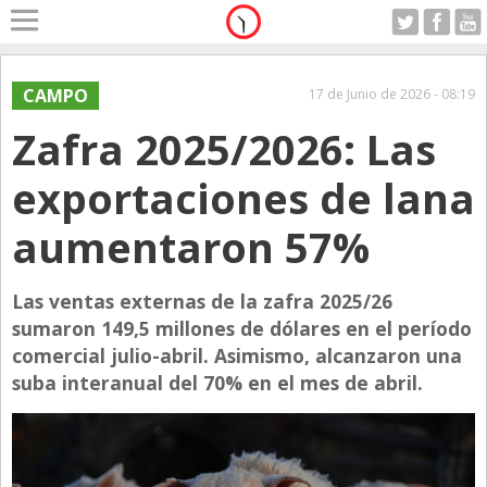
Home
A Motor
CAMPO
17 de Junio de 2026 - 08:19
Sabado 08.08.2026
Zafra 2025/2026: Las
Alerta
Anticipo
exportaciones de lana
Campo
aumentaron 57%
Carrera & Emprendedores
Club House
Las ventas externas de la zafra 2025/26
Coleccionistas
sumaron 149,5 millones de dólares en el período
comercial julio-abril. Asimismo, alcanzaron una
Con Estilo
suba interanual del 70% en el mes de abril.
De Bolsillo
Diarios de Argentina
Diarios del Mundo