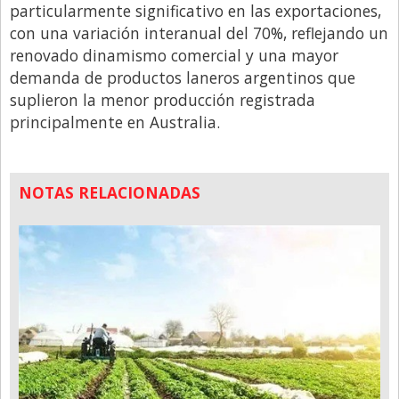
Santa Fe
particularmente significativo en las exportaciones,
con una variación interanual del 70%, reflejando un
Show Business
renovado dinamismo comercial y una mayor
Sociedad
demanda de productos laneros argentinos que
Tecnología
suplieron la menor producción registrada
principalmente en Australia.
Tendencias
Viajes
NOTAS RELACIONADAS