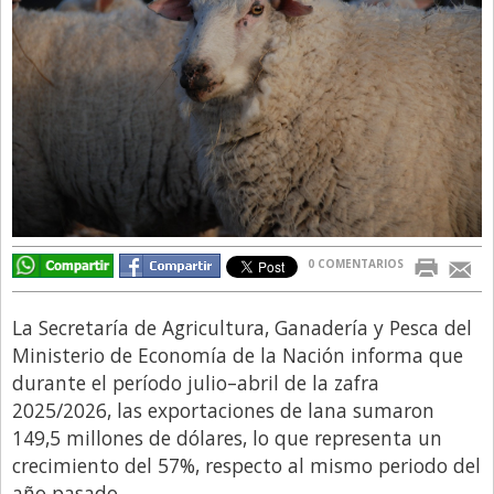
Directivos
Ecología y Ambiente
Economía
El Experto
El Innovador
El Precio Que Yo Ví
Entrevista
0 COMENTARIOS
Entrevista Exclusiva
La Secretaría de Agricultura, Ganadería y Pesca del
Finanzas
Ministerio de Economía de la Nación informa que
Gastronomia
durante el período julio–abril de la zafra
2025/2026, las exportaciones de lana sumaron
Internacionales
149,5 millones de dólares, lo que representa un
La Opinión del Director
crecimiento del 57%, respecto al mismo periodo del
Legales
año pasado.