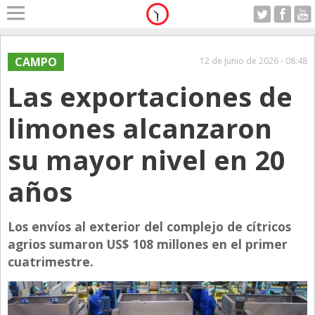
Home
A Motor
CAMPO
12 de Junio de 2026 - 08:48
Lunes 10.08.2026
Las exportaciones de
Alerta
Anticipo
limones alcanzaron
Campo
su mayor nivel en 20
Carrera & Emprendedores
años
Club House
Coleccionistas
Los envíos al exterior del complejo de cítricos
Con Estilo
agrios sumaron US$ 108 millones en el primer
De Bolsillo
cuatrimestre.
Diarios de Argentina
Diarios del Mundo