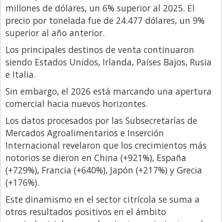
Santa Fe
millones de dólares, un 6% superior al 2025. El
Show Business
precio por tonelada fue de 24.477 dólares, un 9%
superior al año anterior.
Sociedad
Los principales destinos de venta continuaron
Tecnología
siendo Estados Unidos, Irlanda, Países Bajos, Rusia
Tendencias
e Italia.
Viajes
Sin embargo, el 2026 está marcando una apertura
comercial hacia nuevos horizontes.
Los datos procesados por las Subsecretarías de
Mercados Agroalimentarios e Inserción
Internacional revelaron que los crecimientos más
notorios se dieron en China (+921%), España
(+729%), Francia (+640%), Japón (+217%) y Grecia
(+176%).
Este dinamismo en el sector citrícola se suma a
otros resultados positivos en el ámbito