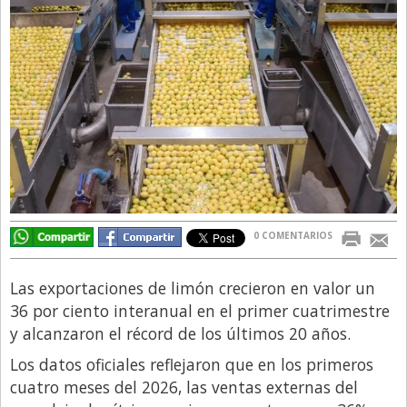
Directivos
Ecología y Ambiente
Economía
El Experto
El Innovador
El Precio Que Yo Ví
Entrevista
0 COMENTARIOS
Entrevista Exclusiva
Finanzas
Las exportaciones de limón crecieron en valor un
Gastronomia
36 por ciento interanual en el primer cuatrimestre
y alcanzaron el récord de los últimos 20 años.
Internacionales
Los datos oficiales reflejaron que en los primeros
La Opinión del Director
cuatro meses del 2026, las ventas externas del
Legales