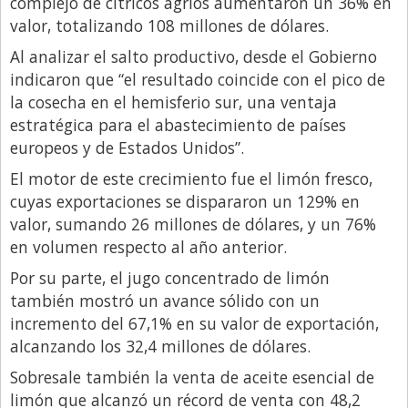
complejo de cítricos agrios aumentaron un 36% en
valor, totalizando 108 millones de dólares.
Libro de Quejas
Al analizar el salto productivo, desde el Gobierno
Medios
indicaron que “el resultado coincide con el pico de
Millonarios
la cosecha en el hemisferio sur, una ventaja
estratégica para el abastecimiento de países
Minuto Lanzamiento
europeos y de Estados Unidos”.
Negocios
El motor de este crecimiento fue el limón fresco,
Opinion
cuyas exportaciones se dispararon un 129% en
País
valor, sumando 26 millones de dólares, y un 76%
en volumen respecto al año anterior.
Política
Por su parte, el jugo concentrado de limón
Publicidad y Marketing
también mostró un avance sólido con un
Real Estate y Propiedades
incremento del 67,1% en su valor de exportación,
alcanzando los 32,4 millones de dólares.
Responsabilidad Social
Sobresale también la venta de aceite esencial de
Salidas
limón que alcanzó un récord de venta con 48,2