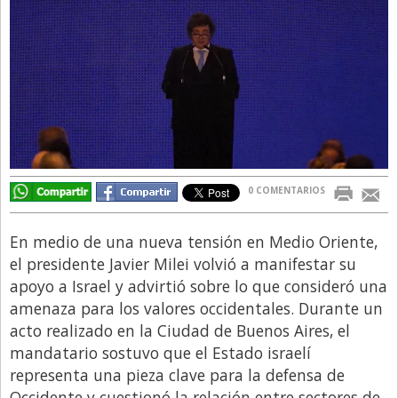
Directivos
Ecología y Ambiente
Economía
El Experto
El Innovador
El Precio Que Yo Ví
0 COMENTARIOS
Entrevista
Entrevista Exclusiva
En medio de una nueva tensión en Medio Oriente,
el presidente Javier Milei volvió a manifestar su
Finanzas
apoyo a Israel y advirtió sobre lo que consideró una
Gastronomia
amenaza para los valores occidentales. Durante un
acto realizado en la Ciudad de Buenos Aires, el
Internacionales
mandatario sostuvo que el Estado israelí
La Opinión del Director
representa una pieza clave para la defensa de
Legales
Occidente y cuestionó la relación entre sectores de