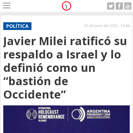
Home
A Motor
POLÍTICA
01 de Junio de 2026 - 19:46
Domingo 09.08.2026
Javier Milei ratificó su
Alerta
Anticipo
respaldo a Israel y lo
Campo
definió como un
Carrera & Emprendedores
“bastión de
Club House
Coleccionistas
Occidente”
Con Estilo
De Bolsillo
Diarios de Argentina
Diarios del Mundo