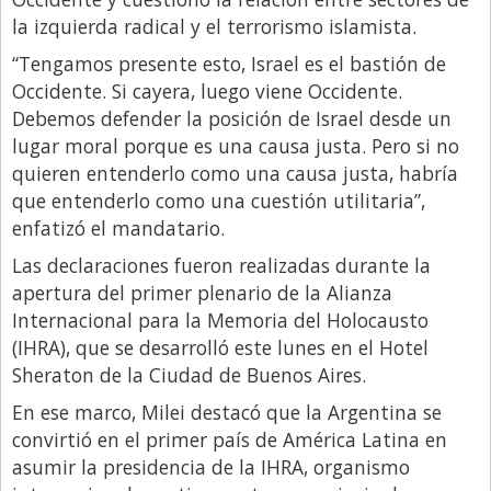
la izquierda radical y el terrorismo islamista.
Libro de Quejas
“Tengamos presente esto, Israel es el bastión de
Medios
Occidente. Si cayera, luego viene Occidente.
Millonarios
Debemos defender la posición de Israel desde un
lugar moral porque es una causa justa. Pero si no
Minuto Lanzamiento
quieren entenderlo como una causa justa, habría
Negocios
que entenderlo como una cuestión utilitaria”,
Opinion
enfatizó el mandatario.
Las declaraciones fueron realizadas durante la
País
apertura del primer plenario de la Alianza
Política
Internacional para la Memoria del Holocausto
Publicidad y Marketing
(IHRA), que se desarrolló este lunes en el Hotel
Sheraton de la Ciudad de Buenos Aires.
Real Estate y Propiedades
En ese marco, Milei destacó que la Argentina se
Responsabilidad Social
convirtió en el primer país de América Latina en
Salidas
asumir la presidencia de la IHRA, organismo