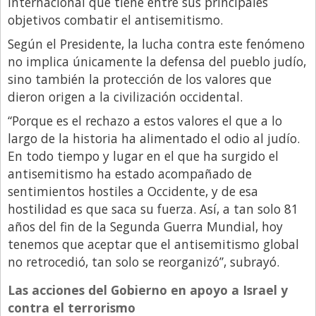
internacional que tiene entre sus principales
Santa Fe
objetivos combatir el antisemitismo.
Show Business
Según el Presidente, la lucha contra este fenómeno
Sociedad
no implica únicamente la defensa del pueblo judío,
Tecnología
sino también la protección de los valores que
dieron origen a la civilización occidental.
Tendencias
“Porque es el rechazo a estos valores el que a lo
Viajes
largo de la historia ha alimentado el odio al judío.
En todo tiempo y lugar en el que ha surgido el
antisemitismo ha estado acompañado de
sentimientos hostiles a Occidente, y de esa
hostilidad es que saca su fuerza. Así, a tan solo 81
años del fin de la Segunda Guerra Mundial, hoy
tenemos que aceptar que el antisemitismo global
no retrocedió, tan solo se reorganizó”, subrayó.
Las acciones del Gobierno en apoyo a Israel y
contra el terrorismo