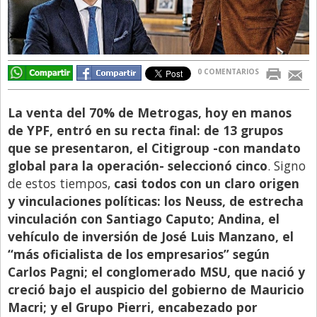
Libro de Quejas
Medios
Millonarios
0 COMENTARIOS
Minuto Lanzamiento
La venta del 70% de Metrogas, hoy en manos
Negocios
de YPF, entró en su recta final: de 13 grupos
Opinion
que se presentaron, el Citigroup -con mandato
global para la operación- seleccionó cinco
. Signo
País
de estos tiempos,
casi todos con un claro origen
Política
y vinculaciones políticas: los Neuss, de estrecha
vinculación con Santiago Caputo; Andina, el
Publicidad y Marketing
vehículo de inversión de José Luis Manzano, el
Real Estate y Propiedades
“más oficialista de los empresarios” según
Responsabilidad Social
Carlos Pagni; el conglomerado MSU, que nació y
creció bajo el auspicio del gobierno de Mauricio
Salidas
Macri; y el Grupo Pierri, encabezado por