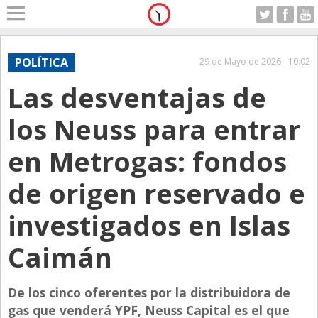
Home
A Motor
POLÍTICA
29 de Mayo de 2026 - 10:02
Jueves 06.08.2026
Las desventajas de
Alerta
Anticipo
los Neuss para entrar
Campo
en Metrogas: fondos
Carrera & Emprendedores
de origen reservado e
Club House
Coleccionistas
investigados en Islas
Con Estilo
Caimán
De Bolsillo
Diarios de Argentina
De los cinco oferentes por la distribuidora de
gas que venderá YPF, Neuss Capital es el que
Diarios del Mundo