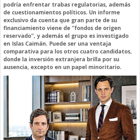
podría enfrentar trabas regulatorias, además
Directivos
de cuestionamientos políticos. Un informe
Ecología y Ambiente
exclusivo da cuenta que gran parte de su
financiamiento viene de “fondos de origen
Economía
reservado”, y además el grupo es investigado
El Experto
en Islas Caimán. Puede ser una ventaja
comparativa para los otros cuatro candidatos,
El Innovador
donde la inversión extranjera brilla por su
El Precio Que Yo Ví
ausencia, excepto en un papel minoritario.
Entrevista
Entrevista Exclusiva
Finanzas
Gastronomia
Internacionales
La Opinión del Director
Legales