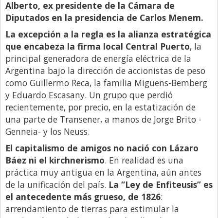
Santa Fe
Alberto, ex presidente de la Cámara de
Diputados en la presidencia de Carlos Menem.
Show Business
La excepción a la regla es la alianza estratégica
Sociedad
que encabeza la firma local Central Puerto
, la
Tecnología
principal generadora de energía eléctrica de la
Tendencias
Argentina bajo la dirección de accionistas de peso
como Guillermo Reca, la familia Miguens-Bemberg
Viajes
y Eduardo Escasany. Un grupo que perdió
recientemente, por precio, en la estatización de
una parte de Transener, a manos de Jorge Brito -
Genneia- y los Neuss.
El capitalismo de amigos no nació con Lázaro
Báez ni el kirchnerismo
. En realidad es una
práctica muy antigua en la Argentina, aún antes
de la unificación del país.
La “Ley de Enfiteusis” es
el antecedente más grueso, de 1826
:
arrendamiento de tierras para estimular la