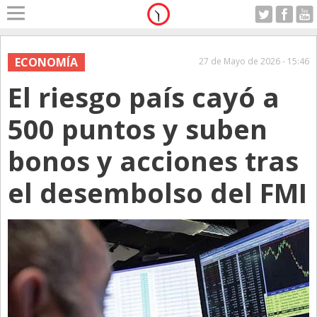
Home
A Motor
ECONOMÍA
27 de Mayo de 2026 - 15:46
Domingo 09.08.2026
El riesgo país cayó a
Alerta
Anticipo
500 puntos y suben
Campo
bonos y acciones tras
Carrera & Emprendedores
el desembolso del FMI
Club House
Coleccionistas
Con Estilo
De Bolsillo
Diarios de Argentina
Diarios del Mundo