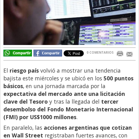
Directivos
Ecología y Ambiente
Economía
El Experto
El Innovador
0 COMENTARIOS
El Precio Que Yo Ví
El
riesgo país
volvió a mostrar una tendencia
Entrevista
bajista este miércoles y se ubicó en los
500 puntos
Entrevista Exclusiva
básicos
, en una jornada marcada por la
expectativa del mercado ante una licitación
Finanzas
clave del Tesoro
y tras la llegada del
tercer
Gastronomia
desembolso del Fondo Monetario Internacional
Internacionales
(FMI) por US$1000 millones
.
La Opinión del Director
En paralelo, las
acciones argentinas que cotizan
en Wall Street
registraban fuertes avances, con
Legales