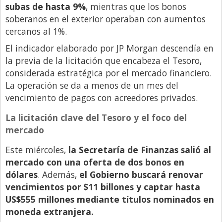
subas de hasta 9%
, mientras que los bonos
Libro de Quejas
soberanos en el exterior operaban con aumentos
cercanos al 1%.
Medios
El indicador elaborado por JP Morgan descendía en
Millonarios
la previa de la licitación que encabeza el Tesoro,
Minuto Lanzamiento
considerada estratégica por el mercado financiero.
La operación se da a menos de un mes del
Negocios
vencimiento de pagos con acreedores privados.
Opinion
La licitación clave del Tesoro y el foco del
País
mercado
Política
Este miércoles,
la Secretaría de Finanzas salió al
Publicidad y Marketing
mercado con una oferta de dos bonos en
Real Estate y Propiedades
dólares
. Además,
el Gobierno buscará renovar
vencimientos por $11 billones y captar hasta
Responsabilidad Social
US$555 millones mediante títulos nominados en
Salidas
moneda extranjera.