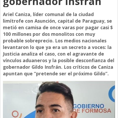
gobernador Insfrán
Directivos
Ariel Caniza, líder comunal de la ciudad
Ecología y Ambiente
limítrofe con Asunción, capital de Paraguay, se
Economía
metió en camisa de once varas por pagar casi $
100 millones por dos monolitos con muy
El Experto
probable sobreprecio. Los medios nacionales
El Innovador
levantaron lo que ya era un secreto a voces: la
El Precio Que Yo Ví
Justicia analiza el caso, con el agravante de
vínculos aduaneros y la posible desconfianza del
Entrevista
gobernador Gildo Insfrán. Los críticos de Caniza
Entrevista Exclusiva
apuntan que “pretende ser el próximo Gildo”.
Finanzas
Gastronomia
Internacionales
La Opinión del Director
Legales