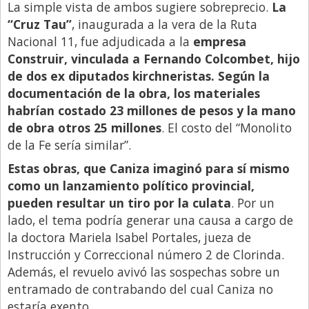
Santa Fe
La simple vista de ambos sugiere sobreprecio.
La
“Cruz Tau”
, inaugurada a la vera de la Ruta
Show Business
Nacional 11, fue adjudicada a la
empresa
Sociedad
Construir, vinculada a Fernando Colcombet, hijo
Tecnología
de dos ex diputados kirchneristas. Según la
documentación de la obra, los materiales
Tendencias
habrían costado 23 millones de pesos y la mano
Viajes
de obra otros 25 millones
. El costo del “Monolito
de la Fe sería similar”.
Estas obras, que Caniza imaginó para sí mismo
como un lanzamiento político provincial,
pueden resultar un tiro por la culata
. Por un
lado, el tema podría generar una causa a cargo de
la doctora Mariela Isabel Portales, jueza de
Instrucción y Correccional número 2 de Clorinda.
Además, el revuelo avivó las sospechas sobre un
entramado de contrabando del cual Caniza no
estaría exento.