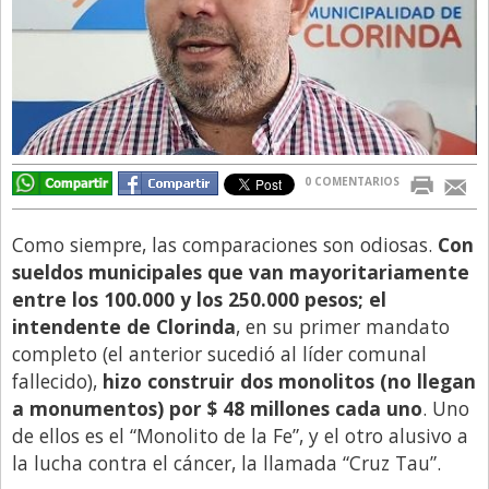
Libro de Quejas
Medios
Millonarios
Minuto Lanzamiento
0 COMENTARIOS
Negocios
Opinion
Como siempre, las comparaciones son odiosas.
Con
País
sueldos municipales que van mayoritariamente
entre los 100.000 y los 250.000 pesos; el
Política
intendente de Clorinda
, en su primer mandato
Publicidad y Marketing
completo (el anterior sucedió al líder comunal
Real Estate y Propiedades
fallecido),
hizo construir dos monolitos (no llegan
a monumentos) por $ 48 millones cada uno
. Uno
Responsabilidad Social
de ellos es el “Monolito de la Fe”, y el otro alusivo a
Salidas
la lucha contra el cáncer, la llamada “Cruz Tau”.