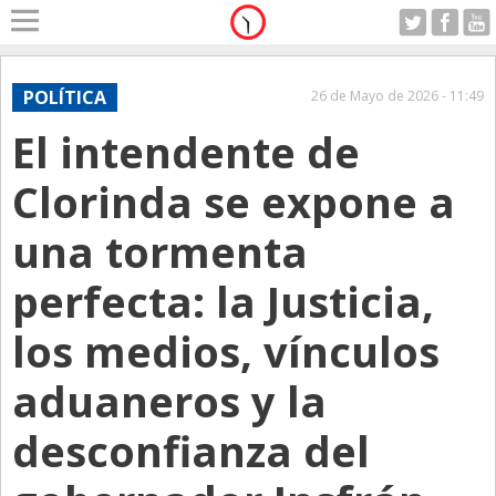
Home
A Motor
POLÍTICA
26 de Mayo de 2026 - 11:49
Sabado 08.08.2026
El intendente de
Alerta
Anticipo
Clorinda se expone a
Campo
una tormenta
Carrera & Emprendedores
perfecta: la Justicia,
Club House
Coleccionistas
los medios, vínculos
Con Estilo
aduaneros y la
De Bolsillo
desconfianza del
Diarios de Argentina
Diarios del Mundo