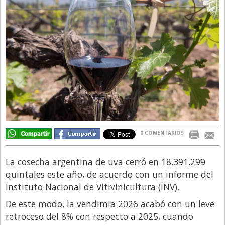
Directivos
Ecología y Ambiente
Economía
El Experto
El Innovador
El Precio Que Yo Ví
Entrevista
0 COMENTARIOS
Entrevista Exclusiva
Finanzas
La cosecha argentina de uva cerró en 18.391.299
Gastronomia
quintales este año, de acuerdo con un informe del
Instituto Nacional de Vitivinicultura (INV).
Internacionales
De este modo, la vendimia 2026 acabó con un leve
La Opinión del Director
retroceso del 8% con respecto a 2025, cuando
Legales