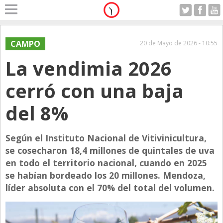
Home
A Motor
CAMPO
20 de Mayo de 2026 - 10:55
Sabado 08.08.2026
La vendimia 2026
Alerta
Anticipo
cerró con una baja
Campo
del 8%
Carrera & Emprendedores
Club House
Según el Instituto Nacional de Vitivinicultura,
Coleccionistas
se cosecharon 18,4 millones de quintales de uva
en todo el territorio nacional, cuando en 2025
Con Estilo
se habían bordeado los 20 millones. Mendoza,
De Bolsillo
líder absoluta con el 70% del total del volumen.
Diarios de Argentina
Diarios del Mundo