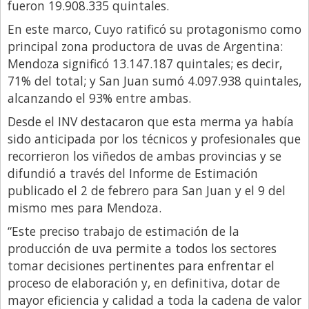
fueron 19.908.335 quintales.
Libro de Quejas
En este marco, Cuyo ratificó su protagonismo como
principal zona productora de uvas de Argentina:
Medios
Mendoza significó 13.147.187 quintales; es decir,
Millonarios
71% del total; y San Juan sumó 4.097.938 quintales,
Minuto Lanzamiento
alcanzando el 93% entre ambas.
Negocios
Desde el INV destacaron que esta merma ya había
sido anticipada por los técnicos y profesionales que
Opinion
recorrieron los viñedos de ambas provincias y se
País
difundió a través del Informe de Estimación
publicado el 2 de febrero para San Juan y el 9 del
Política
mismo mes para Mendoza.
Publicidad y Marketing
“Este preciso trabajo de estimación de la
Real Estate y Propiedades
producción de uva permite a todos los sectores
Responsabilidad Social
tomar decisiones pertinentes para enfrentar el
proceso de elaboración y, en definitiva, dotar de
Salidas
mayor eficiencia y calidad a toda la cadena de valor